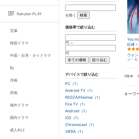
Rakuten PLAY
を除く
価格帯で絞り込む
宝塚
You m
円 ～
韓国ドラマ
紅縁＜
円
ウォン
中国・台湾・タイドラマ
ン・ヒ
BL
デバイスで絞り込む
1件中 
洋画
PC（1）
Android TV（1）
邦画
キーワ
REGZA/Hisense（1）
Fire TV（1）
海外ドラマ
Android（1）
国内ドラマ
iOS（1）
Chromecast（1）
成人向け
VIERA（1）