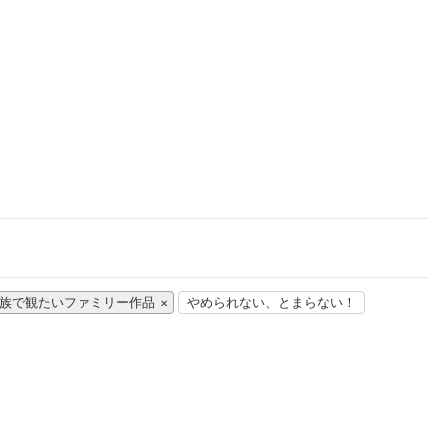
楽天チケット
エンタメニュース
推し楽
族で観たいファミリー作品
やめられない、とまらない！