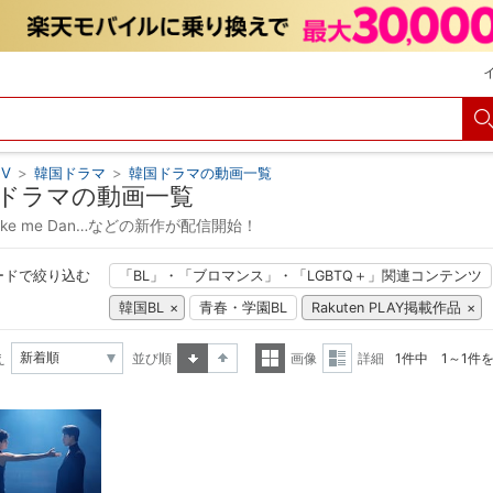
V
>
韓国ドラマ
>
韓国ドラマの動画一覧
ドラマの動画一覧
make me Dan…などの新作が配信開始！
ードで絞り込む
「BL」・「ブロマンス」・「LGBTQ＋」関連コンテンツ
韓国BL
青春・学園BL
Rakuten PLAY掲載作品
え
並び順
画像
詳細
1件中 1～1件
昇順
降順
一覧
詳細
表示
表示