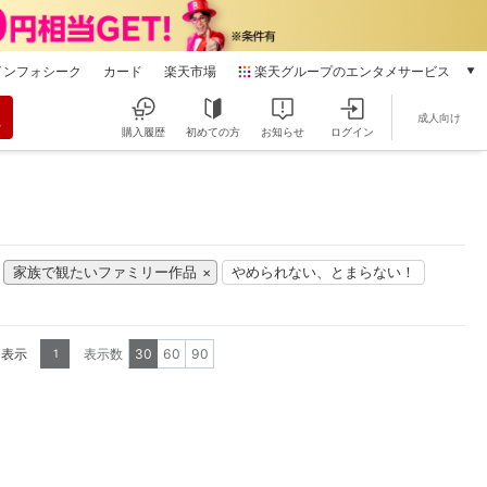
インフォシーク
カード
楽天市場
楽天グループのエンタメサービス
動画配信
成人向け
楽天TV
購入履歴
初めての方
お知らせ
ログイン
本/ゲーム/CD/DVD
楽天ブックス
電子書籍
楽天Kobo
雑誌読み放題
家族で観たいファミリー作品
やめられない、とまらない！
楽天マガジン
音楽配信
楽天ミュージック
を表示
表示数
30
60
90
1
動画配信ガイド
Rakuten PLAY
無料テレビ
Rチャンネル
チケット