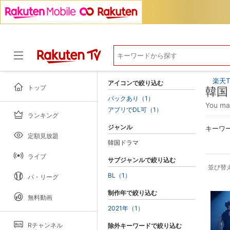
楽天T
アイコンで絞り込む
トップ
韓国
パックあり（1）
You 
アプリでDL可（1）
ランキング
ドラマ
ジャンル
キーワ
定額見放題
韓国ドラマ
ライブ
サブジャンルで絞り込む
並び替
BL（1）
パ・リーグ
制作年で絞り込む
無料動画
2021年（1）
Rチャンネル
除外キーワードで絞り込む