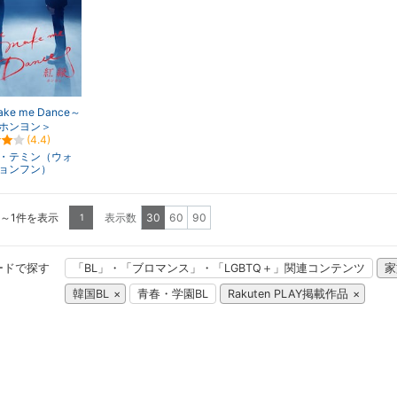
ake me Dance～
ホンヨン＞
(4.4)
・テミン（ウォ
ョンフン）
1～1件を表示
表示数
30
60
90
1
ードで探す
「BL」・「ブロマンス」・「LGBTQ＋」関連コンテンツ
家
韓国BL
青春・学園BL
Rakuten PLAY掲載作品