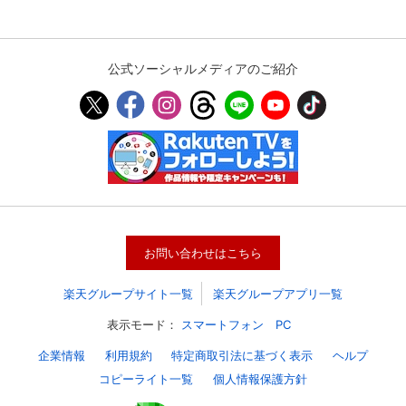
公式ソーシャルメディアのご紹介
お問い合わせはこちら
会員設定
会員情報
閉じる
楽天グループサイト一覧
楽天グループアプリ一覧
表示モード：
スマートフォン
PC
基本情報、本人連絡先、パスワード 、クレ
会員情報変更
ジットカード情報の変更が可能です。
企業情報
利用規約
特定商取引法に基づく表示
ヘルプ
コピーライト一覧
個人情報保護方針
決済方法変更
決済方法の変更が可能です。