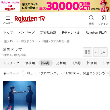
メニュー
検索
ログイン
トップ
パ・リーグ
定額見放題
Rチャンネル
Rakuten PLAY
楽天TV
>
韓国ドラマ
>
韓国ドラマの動画一覧
韓国ドラマ
1件中 1～1件を表示
マッチング
価格順
新着順
更新順
人気順
評価順
50
キーワード
「BL」・「ブロマンス」・「LGBTQ＋」関連コンテンツ