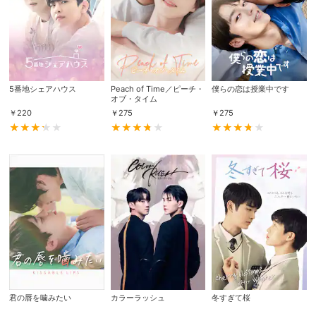
スマホなどでRakuten TVを視聴する際のデ
視聴デバイス一覧
バイス連携の設定ができます。
視聴年齢制限の変更時にパスコード入力が
パスコード設定
求められるのでお子さまがいても安心で
5番地シェアハウス
Peach of Time／ピーチ・
す。
僕らの恋は授業中です
オブ・タイム
￥
220
￥
275
￥
275
メルマガの配信停止、配信先のメールアド
メルマガ
レスの変更が可能です。
定額見放題コンテンツの解約はこちらから
定額見放題解約
可能です。
ログアウト
君の唇を噛みたい
カラーラッシュ
冬すぎて桜