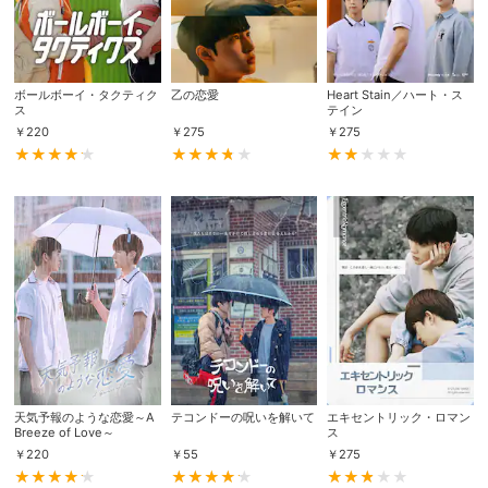
ボールボーイ・タクティク
乙の恋愛
Heart Stain／ハート・ス
ス
テイン
￥
220
￥
275
￥
275
天気予報のような恋愛～A
テコンドーの呪いを解いて
エキセントリック・ロマン
Breeze of Love～
ス
￥
220
￥
55
￥
275