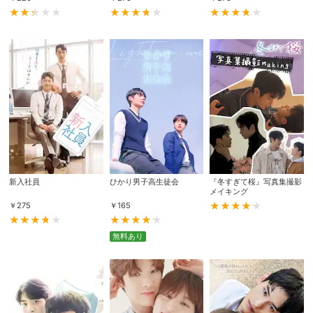
購入明細
４ヵ月分の購入明細の確認が可能です。
現在獲得済みのお得なクーポンを確認でき
Myクーポン
ます。
レンタル、購入、定額見放題の購入履歴の
購入履歴
確認が可能です。こちらから視聴いただく
と便利です。
お気に入りに登録した作品を確認できま
新入社員
ひかり男子高生徒会
『冬すぎて桜』写真集撮影
メイキング
お気に入り
す。お気に入りに追加した作品の削除も可
能です。
￥
275
￥
165
サイト内の閲覧履歴を確認できます。履歴
無料あり
閲覧履歴
の削除も可能です。
サイト内で表示される作品の表示制限が可
視聴年齢制限
能です。5段階の年齢区分から選択できま
す。