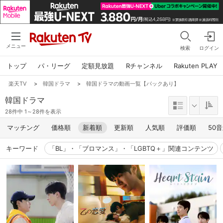
メニュー
検索
ログイン
トップ
パ・リーグ
定額見放題
Rチャンネル
Rakuten PLAY
楽天TV
>
韓国ドラマ
>
韓国ドラマの動画一覧【パックあり】
韓国ドラマ
28件中 1～28件を表示
マッチング
価格順
新着順
更新順
人気順
評価順
50
キーワード
「BL」・「ブロマンス」・「LGBTQ＋」関連コンテンツ