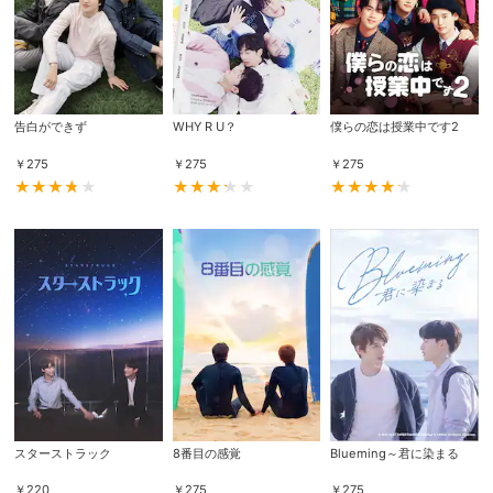
告白ができず
WHY R U？
僕らの恋は授業中です2
￥
275
￥
275
￥
275
会員設定
会員情報
閉じる
基本情報、本人連絡先、パスワード 、クレ
会員情報変更
ジットカード情報の変更が可能です。
スターストラック
8番目の感覚
Blueming～君に染まる
決済方法変更
決済方法の変更が可能です。
￥
220
￥
275
￥
275