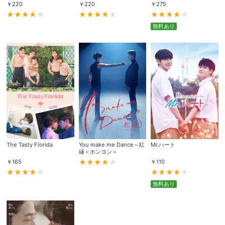
￥
220
￥
220
￥
275
無料あり
The Tasty Florida
You make me Dance～紅
Mr.ハート
縁＜ホンヨン＞
￥
165
￥
110
無料あり