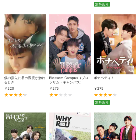
無料あり
僕の指先に君の温度が触れ
Blossom Campus（ブロ
ボナペティ！
るとき
ッサム・キャンパス）
￥
220
￥
275
￥
275
無料あり