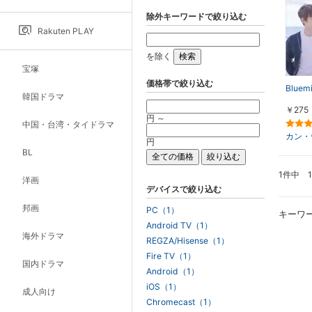
除外キーワードで絞り込む
Rakuten PLAY
を除く
宝塚
価格帯で絞り込む
Blue
韓国ドラマ
￥275
円 ～
中国・台湾・タイドラマ
カン・
円
BL
1件中 
洋画
デバイスで絞り込む
邦画
PC（1）
キーワ
Android TV（1）
海外ドラマ
REGZA/Hisense（1）
Fire TV（1）
国内ドラマ
Android（1）
iOS（1）
成人向け
Chromecast（1）