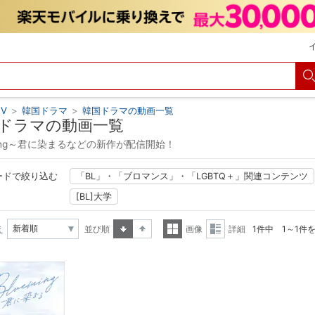
V
>
韓国ドラマ
>
韓国ドラマの動画一覧
ドラマの動画一覧
ming～君に染まるなどの新作が配信開始！
ードで絞り込む
「BL」・「ブロマンス」・「LGBTQ＋」関連コンテンツ
[BL]大学
え
並び順
画像
詳細
1件中 1～1件
昇順
降順
一覧
詳細
表示
表示