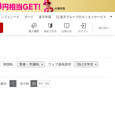
インフォシーク
カード
楽天市場
楽天グループのエンタメサービス
動画配信
成人向け
楽天TV
購入履歴
初めての方
お知らせ
ログイン
本/ゲーム/CD/DVD
楽天ブックス
電子書籍
楽天Kobo
雑誌読み放題
韓国BL
青春・学園BL
ウェブ漫画原作
[BL]大学生
楽天マガジン
音楽配信
楽天ミュージック
を表示
表示数
30
60
90
1
動画配信ガイド
Rakuten PLAY
無料テレビ
Rチャンネル
チケット