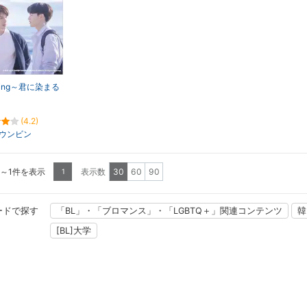
ming～君に染まる
(4.2)
ウンビン
1～1件を表示
表示数
30
60
90
1
ードで探す
「BL」・「ブロマンス」・「LGBTQ＋」関連コンテンツ
韓
[BL]大学