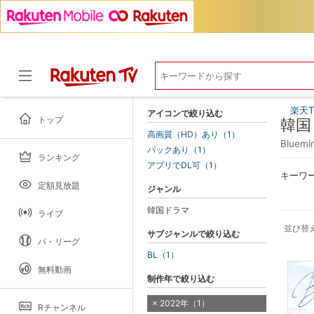
楽天T
アイコンで絞り込む
トップ
韓国
高画質（HD）あり（1）
Blue
パックあり（1）
ランキング
ドラマ
アプリでDL可（1）
キーワ
定額見放題
ジャンル
韓国ドラマ
ライブ
並び替
サブジャンルで絞り込む
パ・リーグ
BL（1）
無料動画
制作年で絞り込む
2022年（1）
Rチャンネル