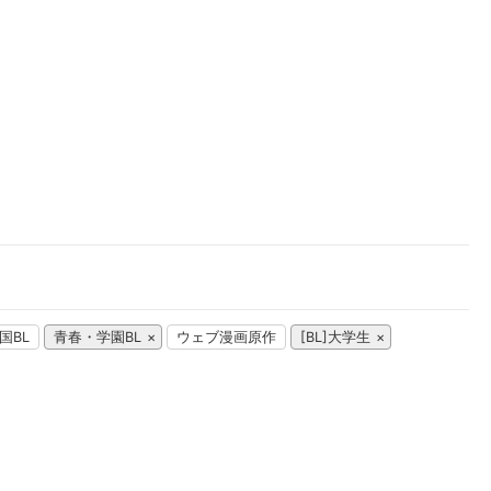
楽天チケット
エンタメニュース
推し楽
国BL
青春・学園BL
ウェブ漫画原作
[BL]大学生