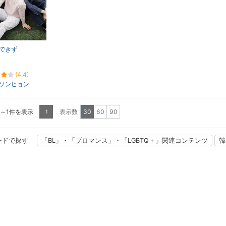
できず
(4.4)
ソンヒョン
1～1件を表示
表示数
30
60
90
1
ードで探す
「BL」・「ブロマンス」・「LGBTQ＋」関連コンテンツ
韓