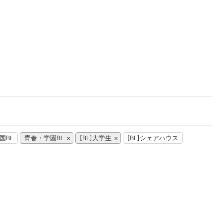
楽天チケット
エンタメニュース
推し楽
国BL
青春・学園BL
[BL]大学生
[BL]シェアハウス