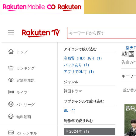
楽天T
アイコンで絞り込む
トップ
韓国
高画質（HD）あり（1）
告白が
パックあり（1）
ランキング
ドラマ
アプリでDL可（1）
キーワ
定額見放題
ジャンル
並び替
韓国ドラマ
ライブ
サブジャンルで絞り込む
パ・リーグ
BL（1）
無料動画
制作年で絞り込む
2024年（1）
Rチャンネル