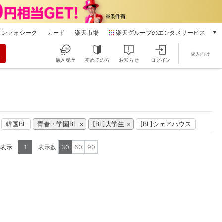
インフォシーク
カード
楽天市場
楽天グループのエンタメサービス
動画配信
成人向け
楽天TV
購入履歴
初めての方
お知らせ
ログイン
本/ゲーム/CD/DVD
楽天ブックス
電子書籍
楽天Kobo
雑誌読み放題
韓国BL
青春・学園BL
[BL]大学生
[BL]シェアハウス
楽天マガジン
音楽配信
を表示
表示数
30
60
90
1
楽天ミュージック
動画配信ガイド
Rakuten PLAY
無料テレビ
Rチャンネル
チケット