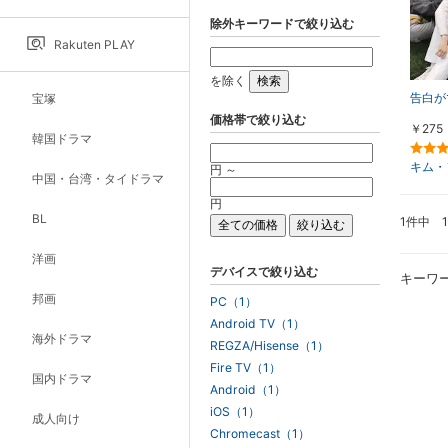
除外キーワードで絞り込む
Rakuten PLAY
を除く
告白が
宝塚
価格帯で絞り込む
￥275
韓国ドラマ
キム・
円 ～
中国・台湾・タイドラマ
円
BL
1件中 
洋画
デバイスで絞り込む
キーワ
邦画
PC（1）
Android TV（1）
海外ドラマ
REGZA/Hisense（1）
Fire TV（1）
国内ドラマ
Android（1）
iOS（1）
成人向け
Chromecast（1）