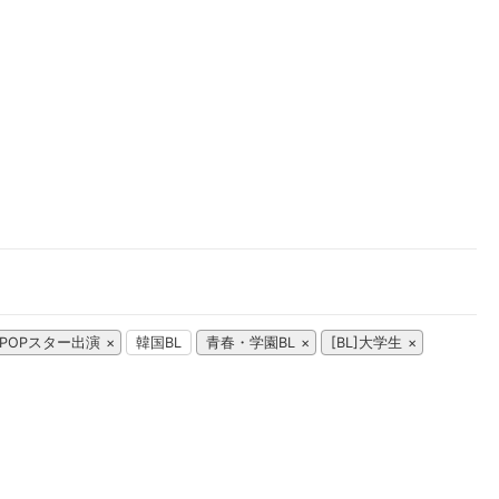
楽天チケット
エンタメニュース
推し楽
-POPスター出演
韓国BL
青春・学園BL
[BL]大学生