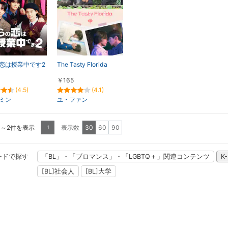
恋は授業中です2
The Tasty Florida
￥165
(4.5)
(4.1)
ミン
ユ・ファン
1～2件を表示
表示数
30
60
90
1
ードで探す
「BL」・「ブロマンス」・「LGBTQ＋」関連コンテンツ
K
[BL]社会人
[BL]大学