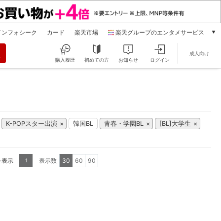
インフォシーク
カード
楽天市場
楽天グループのエンタメサービス
動画配信
成人向け
楽天TV
購入履歴
初めての方
お知らせ
ログイン
本/ゲーム/CD/DVD
楽天ブックス
電子書籍
楽天Kobo
雑誌読み放題
K-POPスター出演
韓国BL
青春・学園BL
[BL]大学生
楽天マガジン
音楽配信
楽天ミュージック
を表示
表示数
30
60
90
1
動画配信ガイド
Rakuten PLAY
無料テレビ
Rチャンネル
チケット