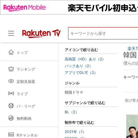
楽天T
アイコンで絞り込む
トップ
韓国
高画質（HD）あり（2）
僕らの恋
パックあり（2）
ランキング
ドラマ
アプリでDL可（2）
キーワ
定額見放題
ジャンル
韓国ドラマ
ライブ
並び替
サブジャンルで絞り込む
パ・リーグ
BL（2）
無料動画
制作年で絞り込む
2021年（1）
Rチャンネル