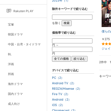
2023年（1）
除外キーワードで絞り込む
Rakuten PLAY
を除く
宝塚
僕らの
価格帯で絞り込む
韓国ドラマ
￥275
中国・台湾・タイドラマ
円 ～
ジェイ
円
BL
2件中 
洋画
デバイスで絞り込む
邦画
キーワ
PC（2）
Android TV（2）
海外ドラマ
REGZA/Hisense（2）
国内ドラマ
Fire TV（2）
Android（2）
成人向け
iOS（2）
Chromecast（2）