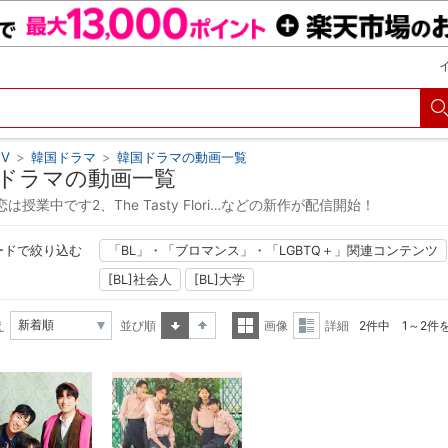
V
>
韓国ドラマ
>
韓国ドラマの動画一覧
ドラマの動画一覧
は授業中です2、The Tasty Flori…などの新作が配信開始！
ードで絞り込む
「BL」・「ブロマンス」・「LGBTQ＋」関連コンテンツ
[BL]社会人
[BL]大学
え
並び順
画像
詳細
2件中 1～2件
昇順
降順
一覧
詳細
表示
表示