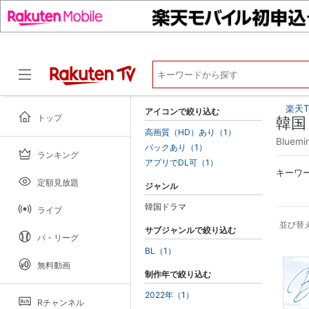
楽天T
アイコンで絞り込む
トップ
韓国
高画質（HD）あり（1）
Blue
パックあり（1）
ランキング
ドラマ
アプリでDL可（1）
キーワ
定額見放題
ジャンル
韓国ドラマ
ライブ
並び替
サブジャンルで絞り込む
パ・リーグ
BL（1）
無料動画
制作年で絞り込む
2022年（1）
Rチャンネル