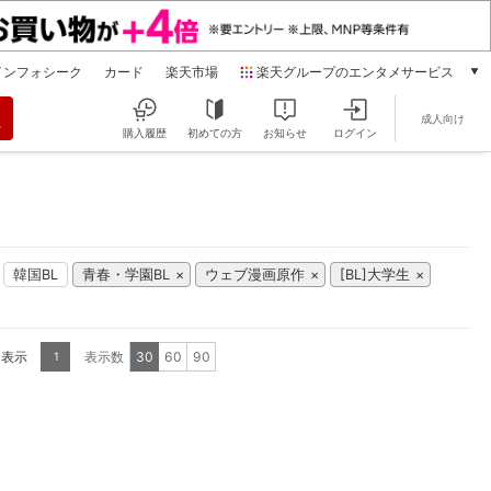
インフォシーク
カード
楽天市場
楽天グループのエンタメサービス
動画配信
成人向け
楽天TV
購入履歴
初めての方
お知らせ
ログイン
本/ゲーム/CD/DVD
楽天ブックス
電子書籍
楽天Kobo
雑誌読み放題
韓国BL
青春・学園BL
ウェブ漫画原作
[BL]大学生
楽天マガジン
音楽配信
楽天ミュージック
を表示
表示数
30
60
90
1
動画配信ガイド
Rakuten PLAY
無料テレビ
Rチャンネル
チケット