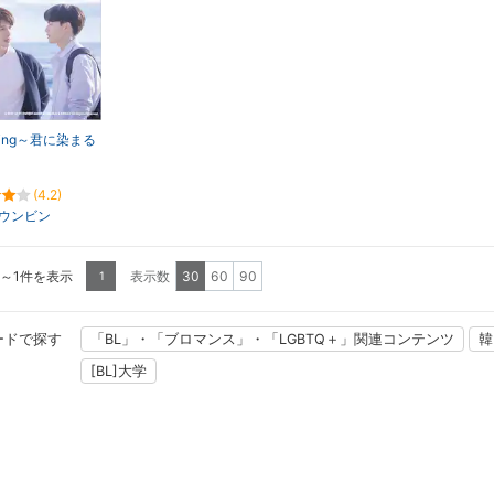
ming～君に染まる
(4.2)
ウンビン
1～1件を表示
表示数
30
60
90
1
ードで探す
「BL」・「ブロマンス」・「LGBTQ＋」関連コンテンツ
韓
[BL]大学