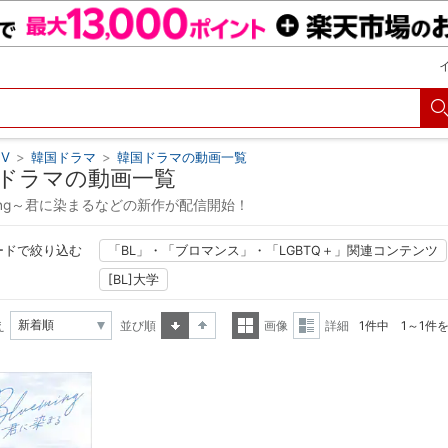
V
>
韓国ドラマ
>
韓国ドラマの動画一覧
ドラマの動画一覧
ming～君に染まるなどの新作が配信開始！
ードで絞り込む
「BL」・「ブロマンス」・「LGBTQ＋」関連コンテンツ
[BL]大学
え
並び順
画像
詳細
1件中 1～1件
昇順
降順
一覧
詳細
表示
表示