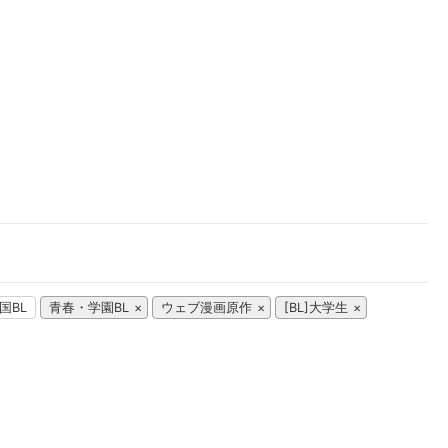
楽天チケット
エンタメニュース
推し楽
国BL
青春・学園BL
ウェブ漫画原作
[BL]大学生