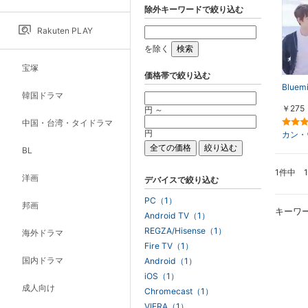
除外キーワードで絞り込む
Rakuten PLAY
を除く
宝塚
価格帯で絞り込む
Blue
韓国ドラマ
￥275
円 ～
中国・台湾・タイドラマ
円
カン・
BL
1件中 
洋画
デバイスで絞り込む
PC（1）
邦画
キーワ
Android TV（1）
REGZA/Hisense（1）
海外ドラマ
Fire TV（1）
国内ドラマ
Android（1）
iOS（1）
成人向け
Chromecast（1）
VIERA（1）