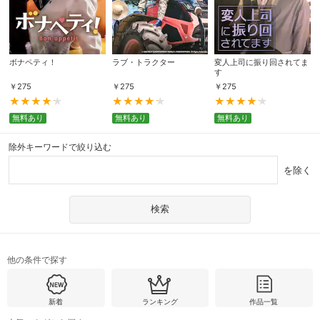
ボナペティ！
ラブ・トラクター
変人上司に振り回されてま
す
￥
275
￥
275
￥
275
無料あり
無料あり
無料あり
除外キーワードで絞り込む
を除く
他の条件で探す
新着
ランキング
作品一覧