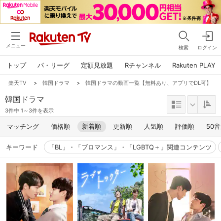
メニュー
検索
ログイン
トップ
パ・リーグ
定額見放題
Rチャンネル
Rakuten PLAY
楽天TV
>
韓国ドラマ
>
韓国ドラマの動画一覧【無料あり、アプリでDL可】
韓国ドラマ
3件中 1～3件を表示
マッチング
価格順
新着順
更新順
人気順
評価順
50
キーワード
「BL」・「ブロマンス」・「LGBTQ＋」関連コンテンツ