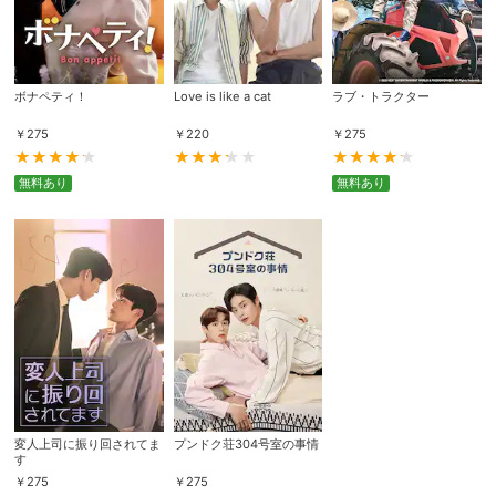
ボナペティ！
Love is like a cat
ラブ・トラクター
￥
275
￥
220
￥
275
無料あり
無料あり
変人上司に振り回されてま
プンドク荘304号室の事情
す
￥
275
￥
275