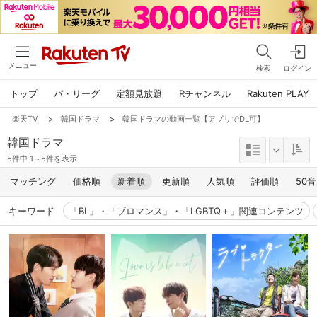
メニュー
検索
ログイン
トップ
パ・リーグ
定額見放題
Rチャンネル
Rakuten PLAY
楽天TV
>
韓国ドラマ
>
韓国ドラマの動画一覧【アプリでDL可】
韓国ドラマ
5件中 1～5件を表示
マッチング
価格順
新着順
更新順
人気順
評価順
50
キーワード
「BL」・「ブロマンス」・「LGBTQ＋」関連コンテンツ