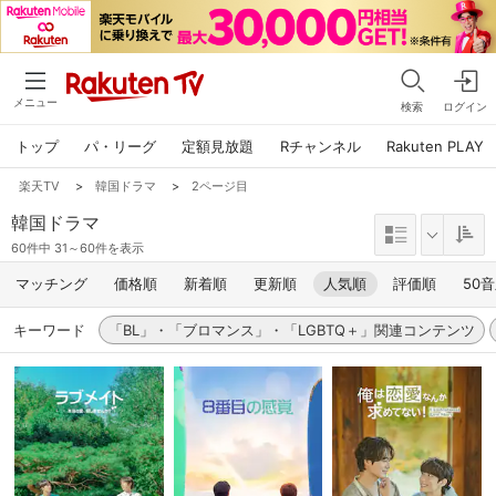
メニュー
検索
ログイン
トップ
パ・リーグ
定額見放題
Rチャンネル
Rakuten PLAY
楽天TV
>
韓国ドラマ
>
2ページ目
韓国ドラマ
60件中 31～60件を表示
マッチング
価格順
新着順
更新順
人気順
評価順
50
キーワード
「BL」・「ブロマンス」・「LGBTQ＋」関連コンテンツ