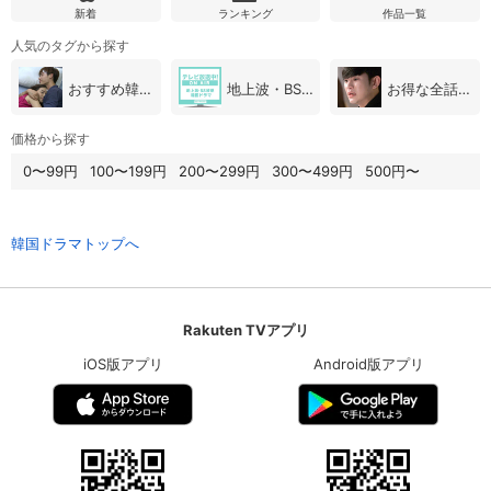
新着
ランキング
作品一覧
人気のタグから探す
おすすめ韓国ドラマ
地上波・BS放送（韓国ドラマ）
お得な全話パック
価格から探す
0〜99円
100〜199円
200〜299円
300〜499円
500円〜
韓国ドラマトップへ
Rakuten TVアプリ
iOS版アプリ
Android版アプリ