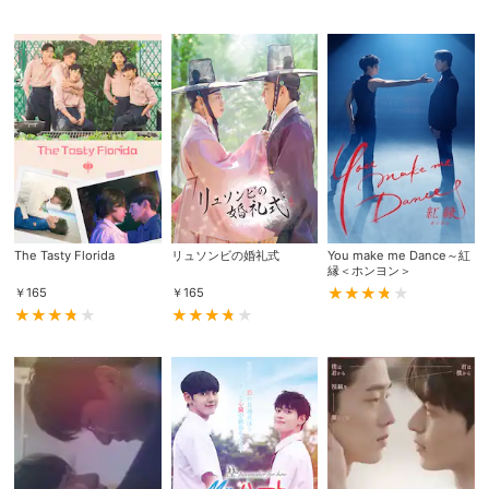
The Tasty Florida
リュソンビの婚礼式
You make me Dance～紅
縁＜ホンヨン＞
￥
165
￥
165