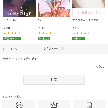
To My Star
Mr.ハート
君の視線が止まる先に
￥
110
￥
110
￥
110
会員無料あり
無料あり
無料あり
前へ
2 / 2ページ
次へ
除外キーワードで絞り込む
を除く
他の条件で探す