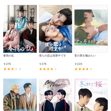
購入明細
４ヵ月分の購入明細の確認が可能です。
現在獲得済みのお得なクーポンを確認でき
Myクーポン
ます。
レンタル、購入、定額見放題の購入履歴の
購入履歴
確認が可能です。こちらから視聴いただく
と便利です。
春情の乱
僕らの恋は授業中です
君の唇を噛みたい
￥
275
￥
275
￥
220
お気に入りに登録した作品を確認できま
お気に入り
す。お気に入りに追加した作品の削除も可
能です。
サイト内の閲覧履歴を確認できます。履歴
閲覧履歴
の削除も可能です。
サイト内で表示される作品の表示制限が可
視聴年齢制限
能です。5段階の年齢区分から選択できま
す。