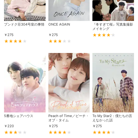
プンドク荘304号室の事情
ONCE AGAIN
『冬すぎて桜』写真集撮影
メイキング
￥
275
￥
275
会員設定
会員情報
閉じる
基本情報、本人連絡先、パスワード 、クレ
会員情報変更
ジットカード情報の変更が可能です。
5番地シェアハウス
Peach of Time／ピーチ・
To My Star2：僕たちの言
オブ・タイム
えなかった話
￥
220
￥
275
￥
275
決済方法変更
決済方法の変更が可能です。