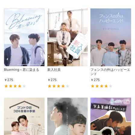
Blueming～君に染まる
新入社員
フェンスの外はハッピーエ
ンド
￥
275
￥
275
￥
275