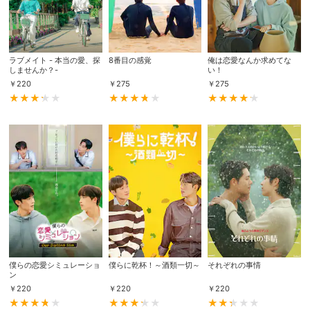
ラブメイト - 本当の愛、探
8番目の感覚
俺は恋愛なんか求めてな
しませんか？-
い！
￥
220
￥
275
￥
275
僕らの恋愛シミュレーショ
僕らに乾杯！～酒類一切～
それぞれの事情
ン
￥
220
￥
220
￥
220