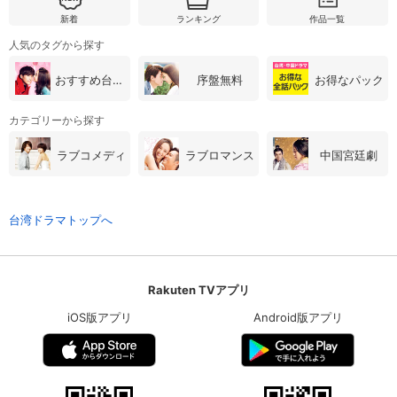
新着
ランキング
作品一覧
人気のタグから探す
購入明細
４ヵ月分の購入明細の確認が可能です。
おすすめ台湾・中国ドラマ
序盤無料
お得なパック
現在獲得済みのお得なクーポンを確認でき
Myクーポン
カテゴリーから探す
ます。
ラブコメディ
ラブロマンス
中国宮廷劇
レンタル、購入、定額見放題の購入履歴の
購入履歴
確認が可能です。こちらから視聴いただく
と便利です。
台湾ドラマトップへ
お気に入りに登録した作品を確認できま
お気に入り
す。お気に入りに追加した作品の削除も可
能です。
Rakuten TVアプリ
サイト内の閲覧履歴を確認できます。履歴
閲覧履歴
の削除も可能です。
iOS版アプリ
Android版アプリ
サイト内で表示される作品の表示制限が可
視聴年齢制限
能です。5段階の年齢区分から選択できま
す。