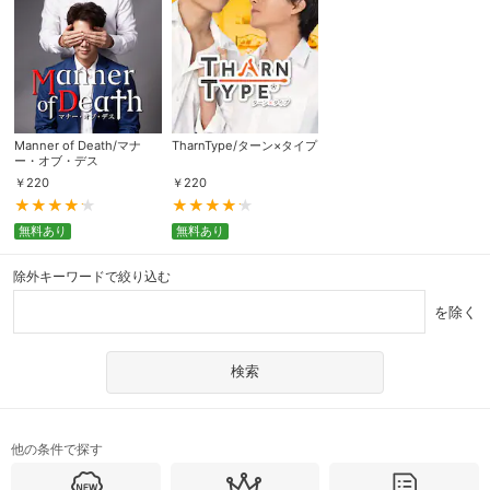
Manner of Death/マナ
TharnType/ターン×タイプ
ー・オブ・デス
￥
220
￥
220
無料あり
無料あり
除外キーワードで絞り込む
を除く
会員設定
会員情報
閉じる
基本情報、本人連絡先、パスワード 、クレ
会員情報変更
ジットカード情報の変更が可能です。
他の条件で探す
決済方法変更
決済方法の変更が可能です。