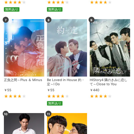
無料あり
無料あり
7
8
9
正負之間～Plus ＆ Minus
Be Loved in House 約・
HIStory4 隣のきみに恋し
定～I Do
て～Close to You
￥
55
￥
55
￥
440
無料あり
10
11