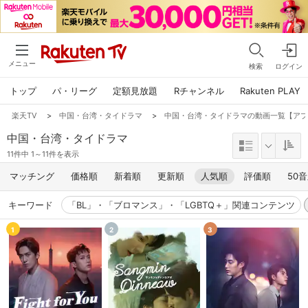
メニュー
検索
ログイン
トップ
パ・リーグ
定額見放題
Rチャンネル
Rakuten PLAY
楽天TV
>
中国・台湾・タイドラマ
>
中国・台湾・タイドラマの動画一覧【アプ
中国・台湾・タイドラマ
11件中 1～11件を表示
マッチング
価格順
新着順
更新順
人気順
評価順
50
キーワード
「BL」・「ブロマンス」・「LGBTQ＋」関連コンテンツ
1
2
3