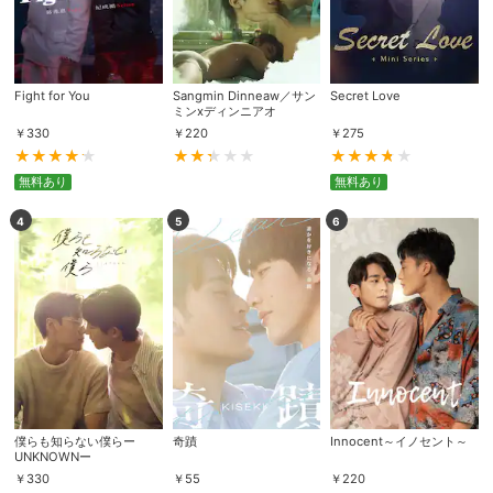
Fight for You
Sangmin Dinneaw／サン
Secret Love
ミンxディンニアオ
￥
330
￥
220
￥
275
無料あり
無料あり
4
5
6
僕らも知らない僕らー
奇蹟
Innocent～イノセント～
UNKNOWNー
￥
330
￥
55
￥
220