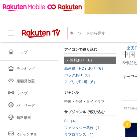
楽天T
アイコンで絞り込む
トップ
中国
無料あり（6）
6作品
高画質（HD）あり（6）
ランキング
ドラマ
パックあり（6）
キーワ
定額見放題
アプリでDL可（6）
ジャンル
ライブ
中国・台湾・タイドラマ
パ・リーグ
並び替
サブジャンルで絞り込む
無料動画
BL（4）
1
ファンタジー武侠（1）
Rチャンネル
ラブロマンス（1）