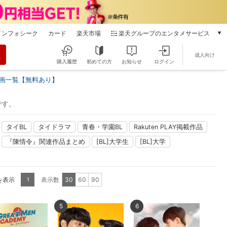
インフォシーク
カード
楽天市場
楽天グループのエンタメサービス
動画配信
成人向け
楽天TV
購入履歴
初めての方
お知らせ
ログイン
本/ゲーム/CD/DVD
画一覧【無料あり】
楽天ブックス
電子書籍
です。
楽天Kobo
雑誌読み放題
タイBL
タイドラマ
青春・学園BL
Rakuten PLAY掲載作品
楽天マガジン
『陳情令』関連作品まとめ
[BL]大学生
[BL]大学
音楽配信
楽天ミュージック
動画配信ガイド
Rakuten PLAY
を表示
表示数
30
60
90
1
無料テレビ
Rチャンネル
5
6
チケット