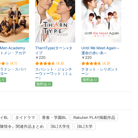
楽天チケット
エンタメニュース
推し楽
 Men Academy
TharnType/ターン×タ
Until We Meet Again～
トメン・アカデ
イプ
運命の赤い糸～
￥220
￥220
(4.1)
(4.8)
(4.8)
ラドン・スパパ
スパシット・ジョンチ
ナタット・シリポント
ヨー
ーウィーワット（ミュ
ーン
ー）
あり
無料あり
無料あり
イBL
タイドラマ
青春・学園BL
Rakuten PLAY掲載作品
陳情令』関連作品まとめ
[BL]大学生
[BL]大学