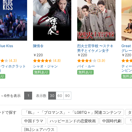
lue Kiss
陳情令
烈火士官学校 〜ステキ
Great
男子とイケメン女子
グレー
￥220
￥220
￥220
ミー
(4.3)
(4.8)
(3.9)
･ウィホクラット
シャオ・ジャン
バイ・ルー
ティー
）
ンピン
無料あり
無料あり
あり
無料
1～6件を表示
表示数
30
60
90
1
ードで探す
「BL」・「ブロマンス」・「LGBTQ＋」関連コンテンツ
タ
中国ドラマ
ハッピーエンドの恋愛映画
中国時代劇
『
[BL]シェアハウス