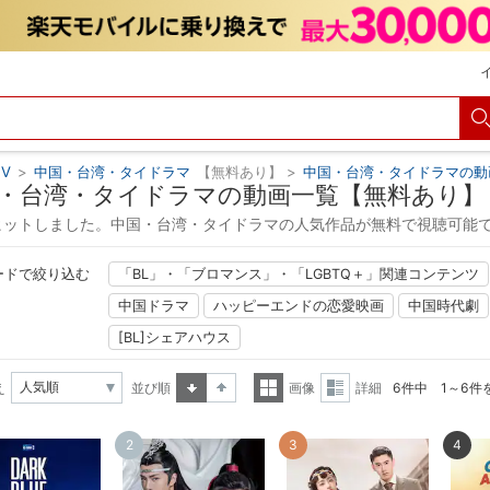
V
>
中国・台湾・タイドラマ
【無料あり】
>
中国・台湾・タイドラマの動
・台湾・タイドラマの動画一覧【無料あり】
ヒットしました。中国・台湾・タイドラマの人気作品が無料で視聴可能
ードで絞り込む
「BL」・「ブロマンス」・「LGBTQ＋」関連コンテンツ
中国ドラマ
ハッピーエンドの恋愛映画
中国時代劇
[BL]シェアハウス
え
並び順
画像
詳細
6件中 1～6件
昇順
降順
一覧
詳細
2
3
4
表示
表示