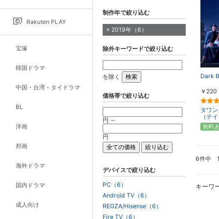
制作年で絞り込む
Rakuten PLAY
2019年（6）
宝塚
除外キーワードで絞り込む
韓国ドラマ
Dark B
を除く
中国・台湾・タイドラマ
￥220
価格帯で絞り込む
BL
タワン
（テイ
円 ～
洋画
無料
円
邦画
6件中 
海外ドラマ
デバイスで絞り込む
PC（6）
国内ドラマ
キーワ
Android TV（6）
成人向け
REGZA/Hisense（6）
Fire TV（6）