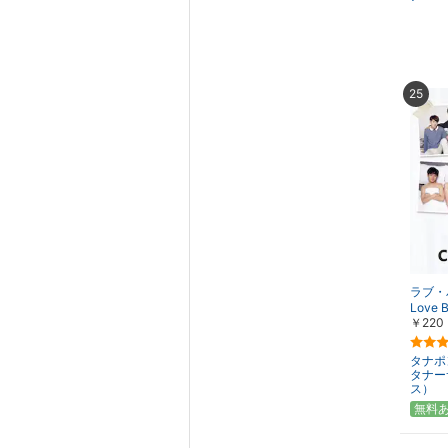
25
ラブ・
Love 
￥220
タナポ
タナー
ス）
無料