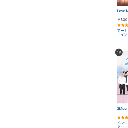
Love 
￥330
アーナ
／イン
19
2Moon
ベンジ
ア