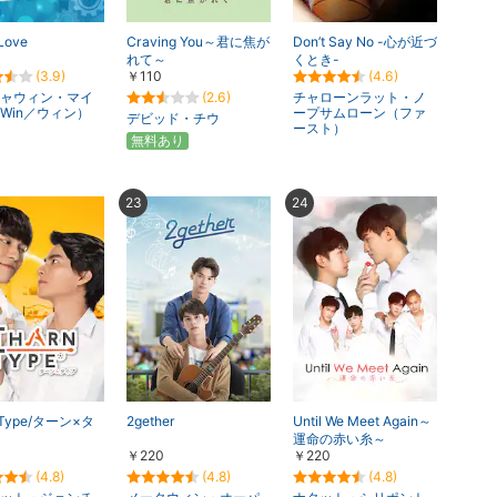
 Love
Craving You～君に焦が
Don’t Say No -心が近づ
れて～
くとき-
(3.9)
￥110
(4.6)
ャウィン・マイ
(2.6)
チャローンラット・ノ
Win／ウィン）
ープサムローン（ファ
デビッド・チウ
ースト）
無料あり
23
24
nType/ターン×タ
2gether
Until We Meet Again～
運命の赤い糸～
￥220
￥220
(4.8)
(4.8)
(4.8)