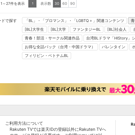
 1～27件を表示
表示数
30
60
90
1
ードで探す
「BL」・「ブロマンス」・「LGBTQ＋」関連コンテンツ
青
[BL]大学生
[BL]大学
ファンタジーBL
[BL]社会人
青春！部活・サークル関連作品
台湾BLドラマ「HIStory
お得な全話パック（台湾・中国ドラマ）
バレンタイン
フィリピン・ベトナムBL
ご利用方法について
R
Rakuten TVでは楽天IDの登録以外にRakuten TVへ