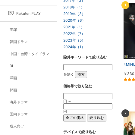
2017年（3）
1
2018年（1）
Rakuten PLAY
2019年（3）
2020年（6）
2021年（1）
宝塚
2022年（7）
2023年（5）
韓国ドラマ
2024年（1）
中国・台湾・タイドラマ
除外キーワードで絞り込む
4MIN
BL
￥330
を除く
洋画
価格帯で絞り込む
邦画
円 ～
海外ドラマ
円
7
国内ドラマ
成人向け
デバイスで絞り込む