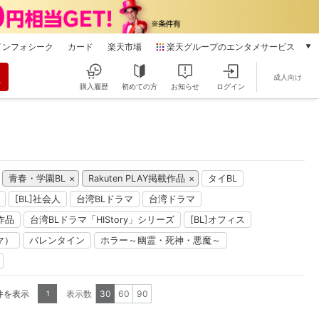
インフォシーク
カード
楽天市場
楽天グループのエンタメサービス
動画配信
成人向け
楽天TV
購入履歴
初めての方
お知らせ
ログイン
本/ゲーム/CD/DVD
楽天ブックス
電子書籍
楽天Kobo
雑誌読み放題
青春・学園BL
Rakuten PLAY掲載作品
タイBL
楽天マガジン
[BL]社会人
台湾BLドラマ
台湾ドラマ
音楽配信
楽天ミュージック
作品
台湾BLドラマ「HIStory」シリーズ
[BL]オフィス
動画配信ガイド
マ）
バレンタイン
ホラー～幽霊・死神・悪魔～
Rakuten PLAY
無料テレビ
Rチャンネル
7件を表示
表示数
30
60
90
1
チケット