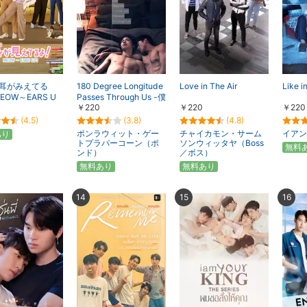
耳がみえてる
180 Degree Longitude
Love in The Air
Like i
EOW～EARS U
Passes Through Us -僕
￥220
￥220
￥220
らを隔てる境界線-
(4.5)
(3.8)
(4.8)
ポンラウィット・ゲー
チャイカモン・サーム
イアン
あり
トプラパーコーン（ポ
ソンウィッタヤ（Boss
無料
ンド）
／ボス）
無料あり
無料あり
14
15
16