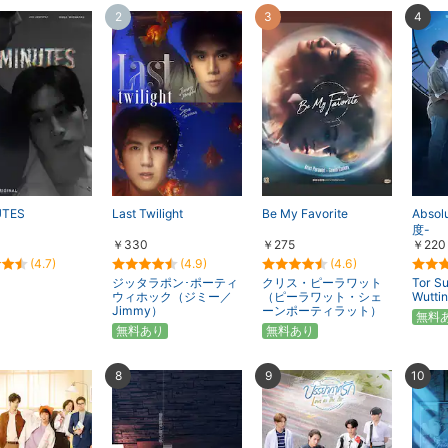
2
3
4
表示
表示
UTES
Last Twilight
Be My Favorite
Absol
度-
￥330
￥275
￥220
(4.7)
(4.9)
(4.6)
ジッタラポン･ポーティ
クリス・ピーラワット
Tor S
ウィホック（ジミー／
（ピーラワット・シェ
Wuttin
Jimmy）
ーンポーティラット）
無料
無料あり
無料あり
8
9
10