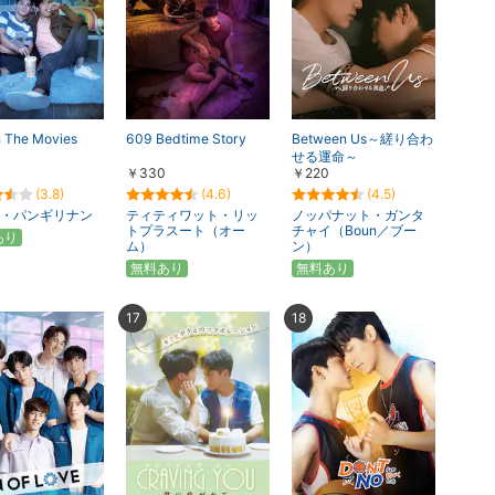
n The Movies
609 Bedtime Story
Between Us～縒り合わ
せる運命～
￥330
￥220
(3.8)
(4.6)
(4.5)
・パンギリナン
ティティワット・リッ
ノッパナット・ガンタ
トプラスート（オー
チャイ（Boun／ブー
あり
ム）
ン）
無料あり
無料あり
17
18