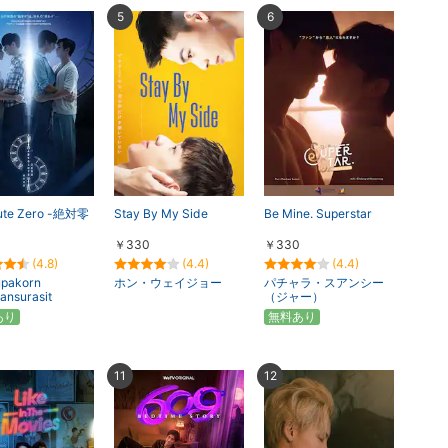
楽天チケット
5
6
エンタメニュース
推し楽
ute Zero -絶対零
Stay By My Side
Be Mine. Superstar
￥330
￥330
(4.8)
(4.4)
(4.4)
upakorn
ホン・ウェイジョー
パチャラ・スアンシー
ansurasit
（ジャー）
あり
無料あり
11
12