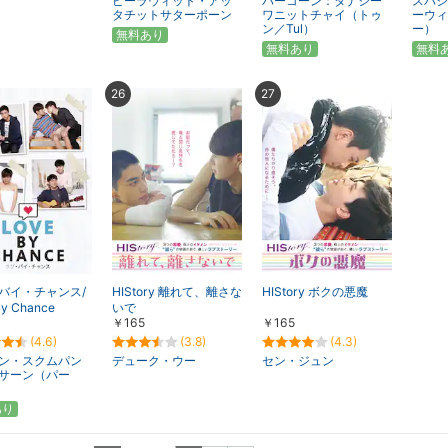
ピーラウィット・アッ
パーコーン：タナシー
スパシ
タチットサターポーン
ワニットチャイ（トゥ
ーウィ
ン／Tul）
ー）
無料あり
無料あり
無料
26
27
バイ・チャンス/
HIStory 離れて、離さな
HIStory ボクの悪魔
By Chance
いで
￥165
￥165
(4.6)
(3.8)
(4.3)
ン・スクムパン
デューク・ウー
セン・ジュン
サーン（パー
あり