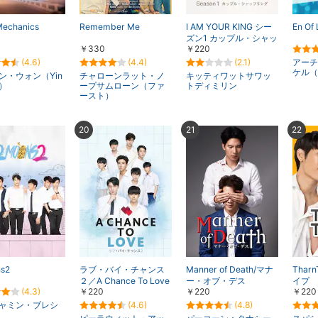
Mechanics
Remember Me
I AM YOUR KING シー
En Of
ズン1 カップル・シャッ
￥330
￥220
フリング
(4.6)
(4.4)
(2.1)
アーチ
ケル（
ン・ウォン（Yin
チャローンラット・ノ
キッティワットサワッ
）
ープサムローン（ファ
トディミリン
ースト）
20
21
22
s2
ラブ・バイ・チャンス
Manner of Death/マナ
Thar
２／A Chance To Love
ー・オブ・デス
イプ
(4.3)
￥220
￥220
￥220
ャミン・ブレシ
(4.6)
(4.8)