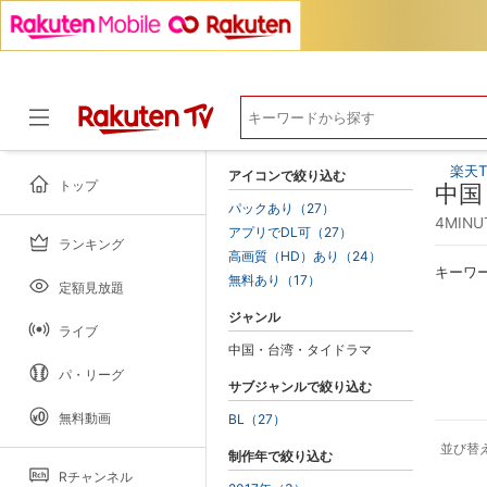
楽天T
アイコンで絞り込む
トップ
中国
パックあり（27）
4MINU
アプリでDL可（27）
ランキング
ドラマ
高画質（HD）あり（24）
キーワ
無料あり（17）
定額見放題
ジャンル
ライブ
中国・台湾・タイドラマ
パ・リーグ
サブジャンルで絞り込む
無料動画
BL（27）
並び替
制作年で絞り込む
Rチャンネル