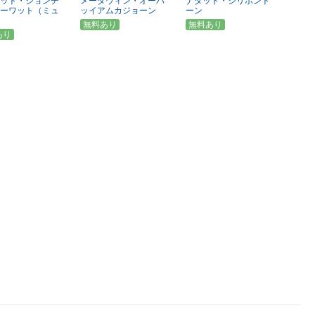
ット・ジョンチ
メータウィン・オーパ
ナタット・シリポント
ーワット（ミュ
ッイアムカジョーン
ーン
無料あり
無料あり
あり