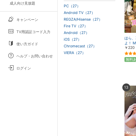
成人向け見放題
PC（27）
Android TV（27）
REGZA/Hisense（27）
キャンペーン
Fire TV（27）
TV用認証コード入力
Android（27）
ほら、
iOS（27）
よ！ M
使い方ガイド
Chromecast（27）
￥220
P!
VIERA（27）
ヘルプ・お問い合わせ
無料
ログイン
13