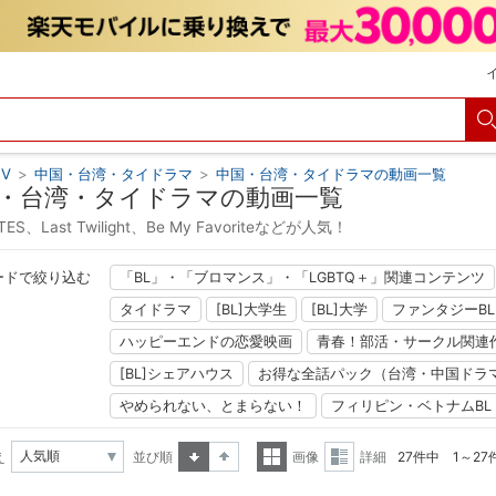
V
>
中国・台湾・タイドラマ
>
中国・台湾・タイドラマの動画一覧
・台湾・タイドラマの動画一覧
TES、Last Twilight、Be My Favoriteなどが人気！
ードで絞り込む
「BL」・「ブロマンス」・「LGBTQ＋」関連コンテンツ
タイドラマ
[BL]大学生
[BL]大学
ファンタジーBL
ハッピーエンドの恋愛映画
青春！部活・サークル関連
[BL]シェアハウス
お得な全話パック（台湾・中国ドラ
やめられない、とまらない！
フィリピン・ベトナムBL
え
並び順
画像
詳細
27件中 1～2
昇順
降順
一覧
詳細