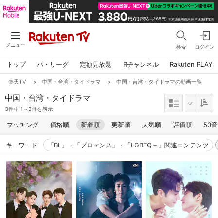
メニュー
検索
ログイン
トップ
パ・リーグ
定額見放題
Rチャンネル
Rakuten PLAY
楽天TV
>
中国・台湾・タイドラマ
>
中国・台湾・タイドラマの動画一覧
中国・台湾・タイドラマ
3件中 1～3件を表示
マッチング
価格順
新着順
更新順
人気順
評価順
50
キーワード
「BL」・「ブロマンス」・「LGBTQ＋」関連コンテンツ