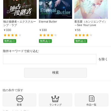
独占後継者～エクスクルー
Eternal Butler
看見愛（カンジエンアイ）
シブ・ラブ
～See Your Love
￥
330
￥
330
￥
55
無料あり
無料あり
無料あり
除外キーワードで絞り込む
を除く
他の条件で探す
新着
ランキング
作品一覧