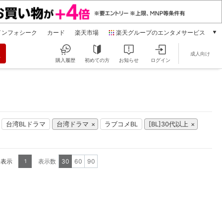
インフォシーク
カード
楽天市場
楽天グループのエンタメサービス
動画配信
成人向け
楽天TV
購入履歴
初めての方
お知らせ
ログイン
本/ゲーム/CD/DVD
楽天ブックス
電子書籍
楽天Kobo
雑誌読み放題
台湾BLドラマ
台湾ドラマ
ラブコメBL
[BL]30代以上
楽天マガジン
音楽配信
楽天ミュージック
を表示
表示数
30
60
90
1
動画配信ガイド
Rakuten PLAY
無料テレビ
Rチャンネル
チケット