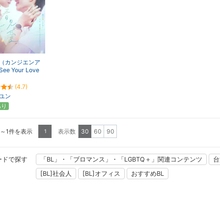
（カンジエンア
e Your Love
(4.7)
ユン
あり
1～1件を表示
表示数
30
60
90
1
ードで探す
「BL」・「ブロマンス」・「LGBTQ＋」関連コンテンツ
台
[BL]社会人
[BL]オフィス
おすすめBL