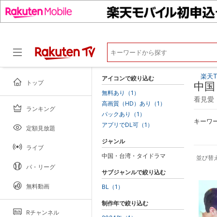
楽天T
アイコンで絞り込む
トップ
中国
無料あり（1）
看見愛
高画質（HD）あり（1）
ランキング
ドラマ
パックあり（1）
キーワ
アプリでDL可（1）
定額見放題
ジャンル
ライブ
中国・台湾・タイドラマ
並び替
パ・リーグ
サブジャンルで絞り込む
無料動画
BL（1）
制作年で絞り込む
Rチャンネル