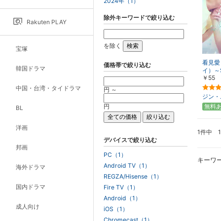
2024年（1）
除外キーワードで絞り込む
Rakuten PLAY
を除く
宝塚
看見愛
価格帯で絞り込む
韓国ドラマ
イ）～Se
￥55
中国・台湾・タイドラマ
円 ～
ジン・
円
無料
BL
洋画
1件中 
デバイスで絞り込む
邦画
PC（1）
キーワ
Android TV（1）
海外ドラマ
REGZA/Hisense（1）
国内ドラマ
Fire TV（1）
Android（1）
成人向け
iOS（1）
Chromecast（1）