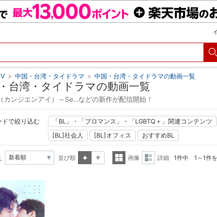
V
>
中国・台湾・タイドラマ
>
中国・台湾・タイドラマの動画一覧
・台湾・タイドラマの動画一覧
（カンジエンアイ）～Se…などの新作が配信開始！
ードで絞り込む
「BL」・「ブロマンス」・「LGBTQ＋」関連コンテンツ
[BL]社会人
[BL]オフィス
おすすめBL
え
並び順
画像
詳細
1件中 1～1件
昇順
降順
一覧
詳細
表示
表示