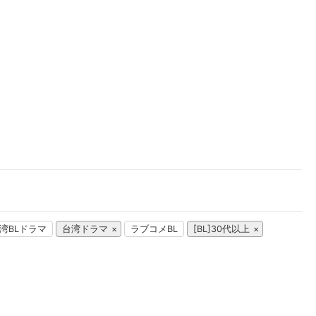
楽天チケット
エンタメニュース
推し楽
湾BLドラマ
台湾ドラマ
ラブコメBL
[BL]30代以上