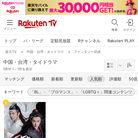
メニュー
検索
ログイン
トップ
パ・リーグ
定額見放題
Rチャンネル
Rakuten PLAY
楽天TV
>
中国・台湾・タイドラマ
>
ファンタジー武侠
中国・台湾・タイドラマ
1件中 1～1件を表示
マッチング
価格順
新着順
更新順
人気順
評価順
50
キーワード
「BL」・「ブロマンス」・「LGBTQ＋」関連コンテンツ
1