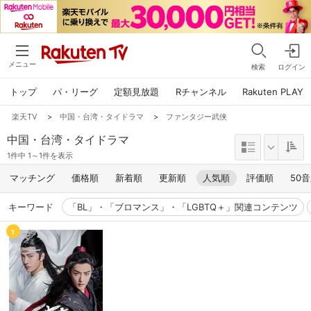
メニュー
検索
ログイン
トップ
パ・リーグ
定額見放題
Rチャンネル
Rakuten PLAY
楽天TV
>
中国・台湾・タイドラマ
>
ファンタジー武侠
中国・台湾・タイドラマ
1件中 1～1件を表示
マッチング
価格順
新着順
更新順
人気順
評価順
50
キーワード
「BL」・「ブロマンス」・「LGBTQ＋」関連コンテンツ
1