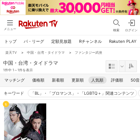
メニュー
検索
ログイン
トップ
パ・リーグ
定額見放題
Rチャンネル
Rakuten PLAY
楽天TV
>
中国・台湾・タイドラマ
>
ファンタジー武侠
中国・台湾・タイドラマ
1件中 1～1件を表示
マッチング
価格順
新着順
更新順
人気順
評価順
50
キーワード
「BL」・「ブロマンス」・「LGBTQ＋」関連コンテンツ
1