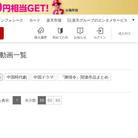
インフォシーク
カード
楽天市場
楽天グループのエンタメサービス
動画配信
成人向け
楽天TV
購入履歴
初めての方
お知らせ
ログイン
本/ゲーム/CD/DVD
楽天ブックス
動画一覧
電子書籍
楽天Kobo
雑誌読み放題
中国時代劇
中国ドラマ
『陳情令』関連作品まとめ
楽天マガジン
音楽配信
楽天ミュージック
を表示
表示数
30
60
90
1
動画配信ガイド
Rakuten PLAY
無料テレビ
Rチャンネル
チケット