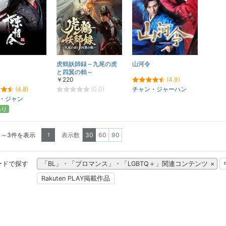
虎鶴妖師録～九尾の虎
山河令
と四翼の鶴～
￥220
(4.9)
(4.8)
(0.0)
チャン・ジャーハン
・ジャン
あり
1～3件を表示
表示数
30
60
90
1
ードで探す
「BL」・「ブロマンス」・「LGBTQ＋」関連コンテンツ
Rakuten PLAY掲載作品