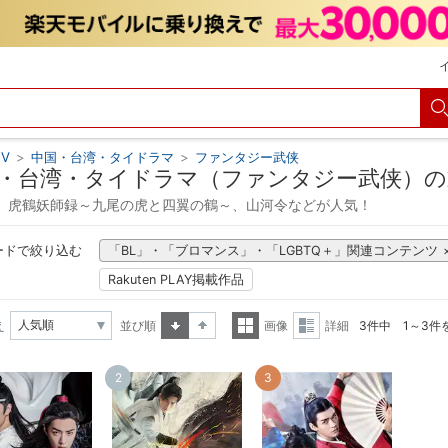
V
>
中国・台湾・タイドラマ
>
ファンタジー武侠
・台湾・タイドラマ（ファンタジー武侠）の
、虎鶴妖師録～九尾の虎と四翼の鶴～、山河令などが人気！
ードで絞り込む
「BL」・「ブロマンス」・「LGBTQ＋」関連コンテンツ
Rakuten PLAY掲載作品
え
並び順
画像
詳細
3件中 1～3件
昇順
降順
一覧
詳細
2
3
表示
表示