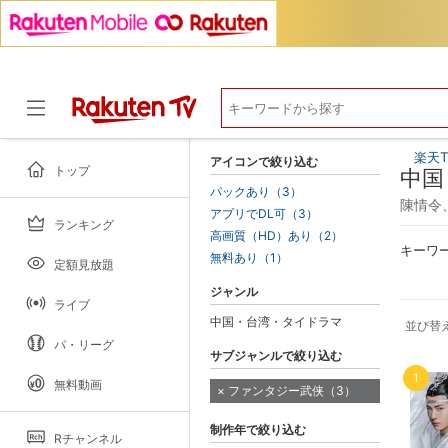
楽天T
アイコンで絞り込む
トップ
中国
パックあり（3）
陳情令
アプリでDL可（3）
ランキング
ドラマ
高画質（HD）あり（2）
キーワ
無料あり（1）
定額見放題
ジャンル
ライブ
中国・台湾・タイドラマ
並び替
パ・リーグ
サブジャンルで絞り込む
1
無料動画
ファンタジー武侠（3）
制作年で絞り込む
Rチャンネル