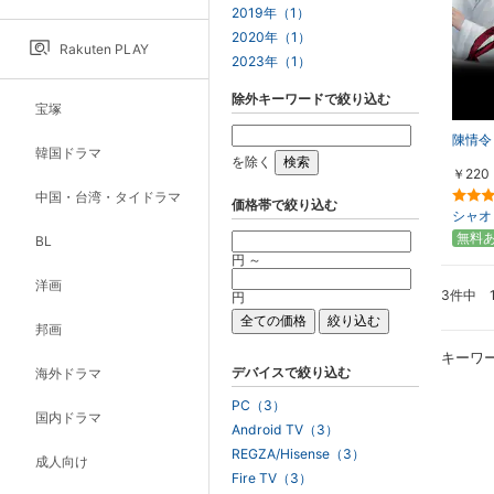
2019年（1）
2020年（1）
Rakuten PLAY
2023年（1）
除外キーワードで絞り込む
宝塚
陳情令
韓国ドラマ
を除く
￥220
中国・台湾・タイドラマ
価格帯で絞り込む
シャオ
無料
BL
円 ～
洋画
3件中 
円
邦画
キーワ
デバイスで絞り込む
海外ドラマ
PC（3）
国内ドラマ
Android TV（3）
REGZA/Hisense（3）
成人向け
Fire TV（3）