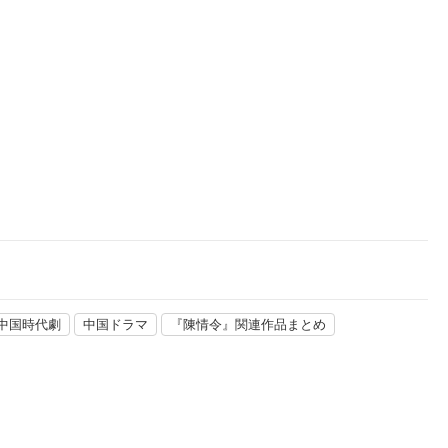
楽天チケット
エンタメニュース
推し楽
中国時代劇
中国ドラマ
『陳情令』関連作品まとめ