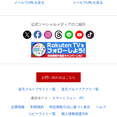
メールでURLを送る
メールでURLを送る
公式ソーシャルメディアのご紹介
会員設定
会員情報
閉じる
お問い合わせはこちら
楽天グループサイト一覧
楽天グループアプリ一覧
基本情報、本人連絡先、パスワード 、クレ
会員情報変更
表示モード：
スマートフォン
PC
ジットカード情報の変更が可能です。
企業情報
利用規約
特定商取引法に基づく表示
ヘルプ
コピーライト一覧
個人情報保護方針
決済方法変更
決済方法の変更が可能です。