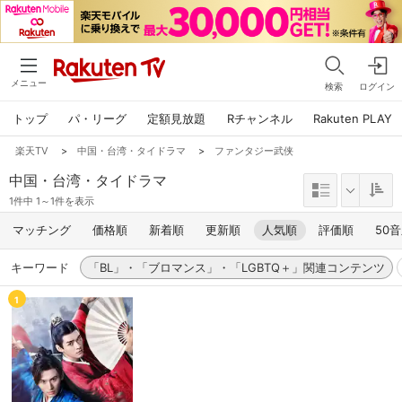
メニュー
検索
ログイン
トップ
パ・リーグ
定額見放題
Rチャンネル
Rakuten PLAY
楽天TV
>
中国・台湾・タイドラマ
>
ファンタジー武侠
中国・台湾・タイドラマ
1件中 1～1件を表示
マッチング
価格順
新着順
更新順
人気順
評価順
50
キーワード
「BL」・「ブロマンス」・「LGBTQ＋」関連コンテンツ
1