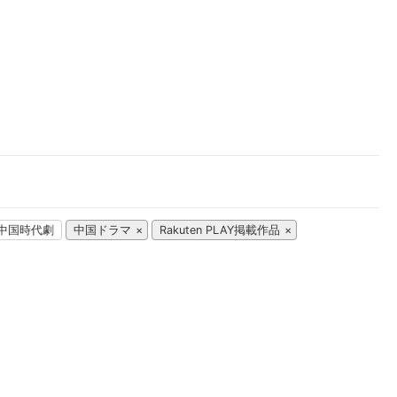
楽天チケット
エンタメニュース
推し楽
中国時代劇
中国ドラマ
Rakuten PLAY掲載作品