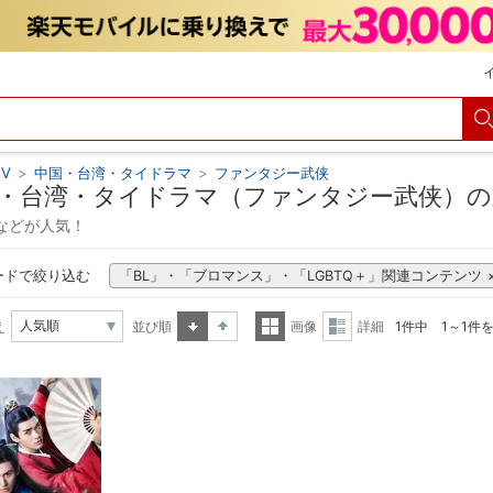
V
>
中国・台湾・タイドラマ
>
ファンタジー武侠
・台湾・タイドラマ（ファンタジー武侠）の
などが人気！
ードで絞り込む
「BL」・「ブロマンス」・「LGBTQ＋」関連コンテンツ
え
並び順
画像
詳細
1件中 1～1件
昇順
降順
一覧
詳細
表示
表示