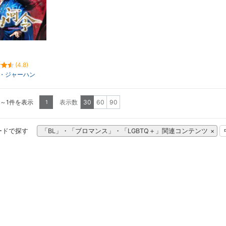
(4.8)
・ジャーハン
1～1件を表示
表示数
30
60
90
1
ードで探す
「BL」・「ブロマンス」・「LGBTQ＋」関連コンテンツ