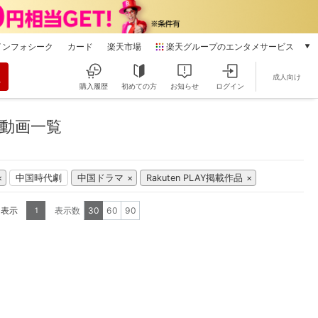
インフォシーク
カード
楽天市場
楽天グループのエンタメサービス
動画配信
成人向け
楽天TV
購入履歴
初めての方
お知らせ
ログイン
本/ゲーム/CD/DVD
楽天ブックス
動画一覧
電子書籍
楽天Kobo
雑誌読み放題
中国時代劇
中国ドラマ
Rakuten PLAY掲載作品
楽天マガジン
音楽配信
を表示
表示数
30
60
90
1
楽天ミュージック
動画配信ガイド
Rakuten PLAY
無料テレビ
Rチャンネル
チケット