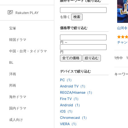
除外キーワードで絞り込む
Rakuten PLAY
を除く
価格帯で絞り込む
山河令
宝塚
韓国ドラマ
円 ～
チャン
中国・台湾・タイドラマ
円
1件中 
BL
デバイスで絞り込む
洋画
キーワ
PC（1）
邦画
Android TV（1）
REGZA/Hisense（1）
海外ドラマ
Fire TV（1）
Android（1）
国内ドラマ
iOS（1）
Chromecast（1）
成人向け
VIERA（1）