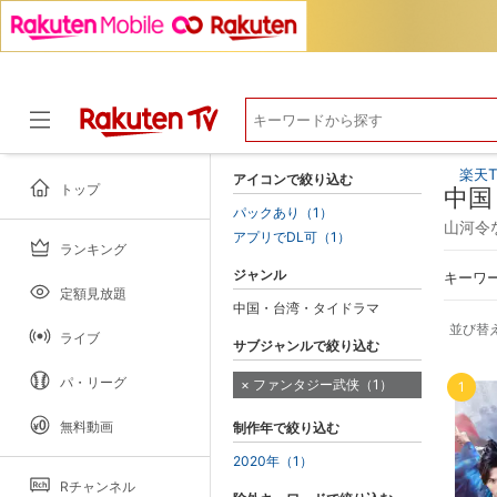
楽天T
アイコンで絞り込む
トップ
中国
パックあり（1）
山河令
アプリでDL可（1）
ランキング
ドラマ
ジャンル
キーワ
定額見放題
中国・台湾・タイドラマ
並び替
ライブ
サブジャンルで絞り込む
パ・リーグ
ファンタジー武侠（1）
1
無料動画
制作年で絞り込む
2020年（1）
Rチャンネル