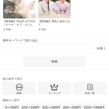
【映画版】Peach of Time
【映画版】君色に染められ
／ピーチ・オブ・タイム
て
￥
704
￥
704
除外キーワードで絞り込む
を除く
他の条件で探す
新着
ランキング
作品一覧
価格から探す
0〜199円
200〜299円
300〜399円
400〜599円
1000〜1999円