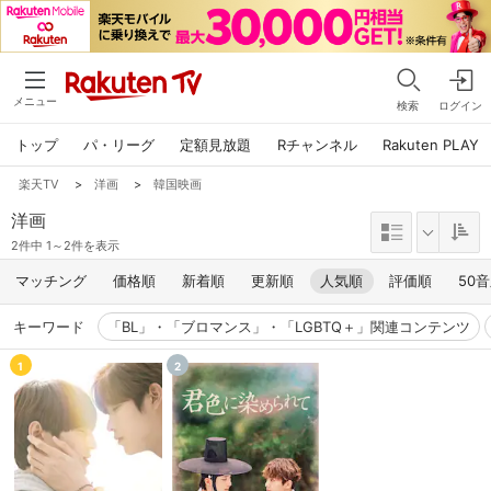
メニュー
検索
ログイン
トップ
パ・リーグ
定額見放題
Rチャンネル
Rakuten PLAY
楽天TV
>
洋画
>
韓国映画
洋画
2件中 1～2件を表示
マッチング
価格順
新着順
更新順
人気順
評価順
50
キーワード
「BL」・「ブロマンス」・「LGBTQ＋」関連コンテンツ
1
2