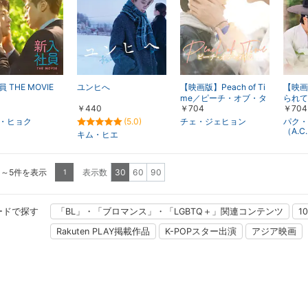
 THE MOVIE
ユンヒへ
【映画版】Peach of Ti
【映画
me／ピーチ・オブ・タ
られて
￥440
￥704
￥704
イム
・ヒョク
(5.0)
チェ・ジェヒョン
パク・
（A.C
キム・ヒエ
1～5件を表示
表示数
30
60
90
1
ードで探す
「BL」・「ブロマンス」・「LGBTQ＋」関連コンテンツ
1
Rakuten PLAY掲載作品
K-POPスター出演
アジア映画