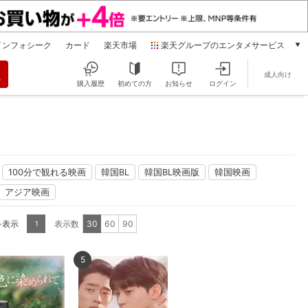
インフォシーク
カード
楽天市場
楽天グループのエンタメサービス
動画配信
成人向け
楽天TV
購入履歴
初めての方
お知らせ
ログイン
本/ゲーム/CD/DVD
楽天ブックス
電子書籍
楽天Kobo
雑誌読み放題
100分で観れる映画
韓国BL
韓国BL映画版
韓国映画
楽天マガジン
アジア映画
音楽配信
楽天ミュージック
を表示
表示数
30
60
90
1
動画配信ガイド
Rakuten PLAY
5
無料テレビ
Rチャンネル
チケット