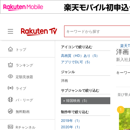
楽天T
アイコンで絞り込む
トップ
洋画
高画質（HD）あり（5）
新入社員
アプリでDL可（5）
ランキング
ドラマ
ジャンル
キーワ
定額見放題
洋画
ライブ
サブジャンルで絞り込む
並び替
パ・リーグ
韓国映画（5）
1
無料動画
制作年で絞り込む
2019年（1）
2020年（1）
Rチャンネル