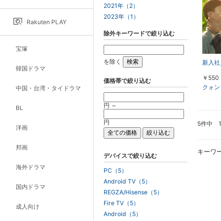
2021年（2）
2023年（1）
Rakuten PLAY
除外キーワードで絞り込む
宝塚
を除く
新入社員
韓国ドラマ
￥550
価格帯で絞り込む
クォン
中国・台湾・タイドラマ
円 ～
BL
円
5件中 
洋画
邦画
キーワ
デバイスで絞り込む
海外ドラマ
PC（5）
Android TV（5）
国内ドラマ
REGZA/Hisense（5）
Fire TV（5）
成人向け
Android（5）