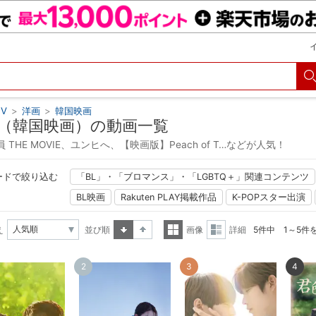
V
>
洋画
>
韓国映画
（韓国映画）の動画一覧
 THE MOVIE、ユンヒへ、【映画版】Peach of T…などが人気！
ードで絞り込む
「BL」・「ブロマンス」・「LGBTQ＋」関連コンテンツ
BL映画
Rakuten PLAY掲載作品
K-POPスター出演
え
並び順
画像
詳細
5件中 1～5件
昇順
降順
一覧
詳細
2
3
4
表示
表示