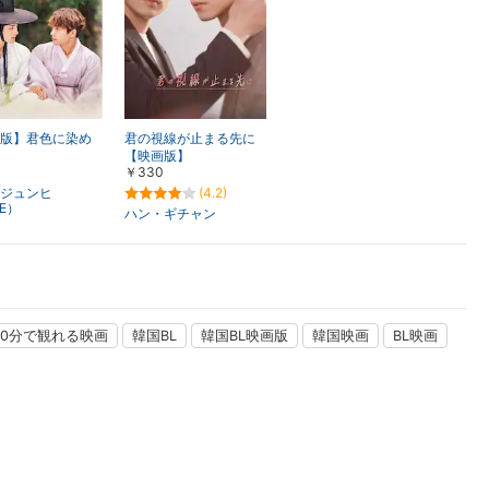
楽天チケット
エンタメニュース
推し楽
版】君色に染め
君の視線が止まる先に
【映画版】
￥330
ジュンヒ
(4.2)
.E）
ハン・ギチャン
00分で観れる映画
韓国BL
韓国BL映画版
韓国映画
BL映画