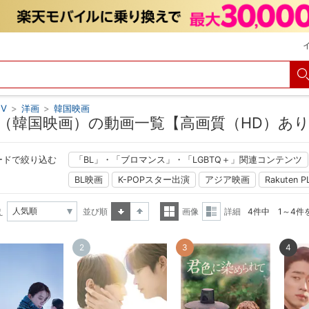
V
>
洋画
>
韓国映画
（韓国映画）の動画一覧【高画質（HD）あ
ードで絞り込む
「BL」・「ブロマンス」・「LGBTQ＋」関連コンテンツ
BL映画
K-POPスター出演
アジア映画
Rakuten
え
並び順
画像
詳細
4件中 1～4件
昇順
降順
一覧
詳細
2
3
4
表示
表示