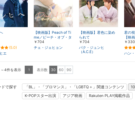
へ
【映画版】Peach of Ti
【映画版】君色に染め
君の視
me／ピーチ・オブ・タ
られて
【映画
￥704
￥704
￥330
イム
(5.0)
チェ・ジェヒョン
パク・ジュンヒ
（A.C.E）
ヒエ
ハン・
1～4件を表示
表示数
30
60
90
1
ードで探す
「BL」・「ブロマンス」・「LGBTQ＋」関連コンテンツ
1
K-POPスター出演
アジア映画
Rakuten PLAY掲載作品