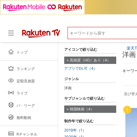
楽天T
アイコンで絞り込む
トップ
洋画
高画質（HD）あり（4）
アプリでDL可（4）
ランキング
ドラマ
キーワ
ジャンル
定額見放題
洋画
ライブ
並び替
サブジャンルで絞り込む
パ・リーグ
韓国映画（4）
1
無料動画
制作年で絞り込む
2019年（1）
Rチャンネル
2020年（1）