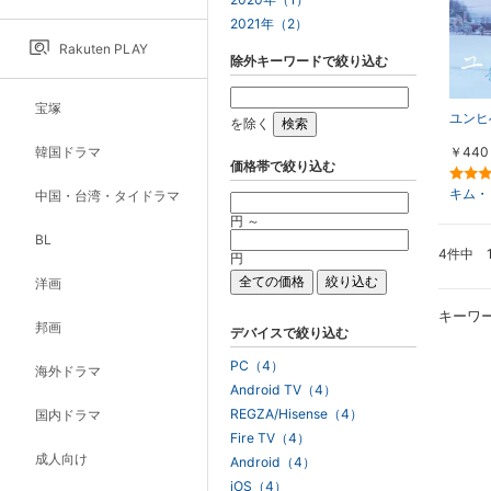
2021年（2）
Rakuten PLAY
除外キーワードで絞り込む
宝塚
ユンヒ
を除く
韓国ドラマ
￥440
価格帯で絞り込む
キム・
中国・台湾・タイドラマ
円 ～
BL
4件中 
円
洋画
キーワ
邦画
デバイスで絞り込む
PC（4）
海外ドラマ
Android TV（4）
REGZA/Hisense（4）
国内ドラマ
Fire TV（4）
成人向け
Android（4）
iOS（4）