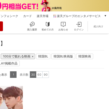
インフォシーク
カード
楽天市場
楽天グループのエンタメサービス
動画配信
成人向け
楽天TV
購入履歴
初めての方
お知らせ
ログイン
本/ゲーム/CD/DVD
楽天ブックス
り】
電子書籍
楽天Kobo
100分で観れる映画
韓国BL
韓国BL映画版
韓国映画
雑誌読み放題
楽天マガジン
 PLAY掲載作品
音楽配信
楽天ミュージック
を表示
表示数
30
60
90
1
動画配信ガイド
Rakuten PLAY
無料テレビ
Rチャンネル
チケット