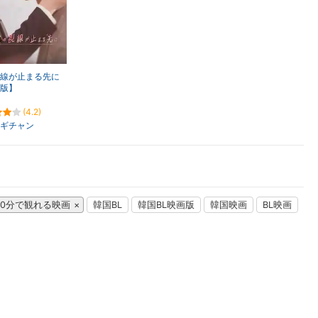
楽天チケット
エンタメニュース
推し楽
線が止まる先に
版】
(4.2)
ギチャン
00分で観れる映画
韓国BL
韓国BL映画版
韓国映画
BL映画