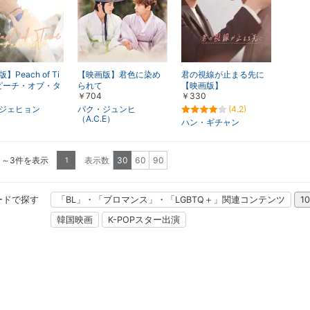
】Peach of Ti
【映画版】君色に染め
君の視線が止まる先に
ピーチ・オブ・タ
られて
【映画版】
￥704
￥330
ジェヒョン
パク・ジュンヒ
(4.2)
（A.C.E）
ハン・ギチャン
1～3件を表示
表示数
30
60
90
1
ードで探す
「BL」・「ブロマンス」・「LGBTQ＋」関連コンテンツ
1
韓国映画
K-POPスター出演