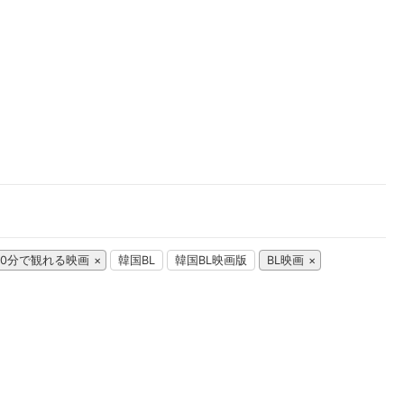
楽天チケット
エンタメニュース
推し楽
00分で観れる映画
韓国BL
韓国BL映画版
BL映画