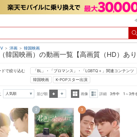
V
>
洋画
>
韓国映画
（韓国映画）の動画一覧【高画質（HD）あ
ードで絞り込む
「BL」・「ブロマンス」・「LGBTQ＋」関連コンテンツ
韓国映画
K-POPスター出演
え
並び順
画像
詳細
3件中 1～3件
昇順
降順
一覧
詳細
2
3
表示
表示