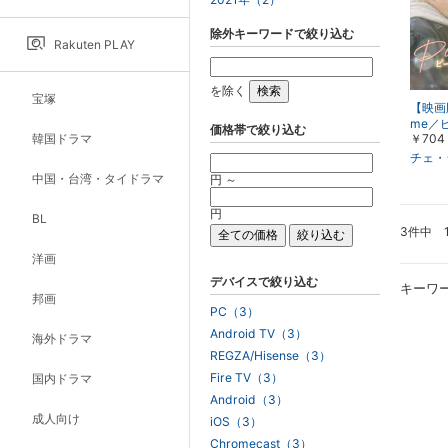
除外キーワードで絞り込む
Rakuten PLAY
を除く
宝塚
【映画版
me／
価格帯で絞り込む
韓国ドラマ
￥704
イム
チェ・
中国・台湾・タイドラマ
円 ～
円
BL
3件中 
洋画
デバイスで絞り込む
キーワ
邦画
PC（3）
Android TV（3）
海外ドラマ
REGZA/Hisense（3）
Fire TV（3）
国内ドラマ
Android（3）
成人向け
iOS（3）
Chromecast（3）