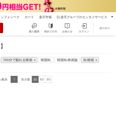
インフォシーク
カード
楽天市場
楽天グループのエンタメサービス
動画配信
成人向け
楽天TV
購入履歴
初めての方
お知らせ
ログイン
本/ゲーム/CD/DVD
楽天ブックス
り】
電子書籍
楽天Kobo
100分で観れる映画
韓国BL
韓国BL映画版
BL映画
雑誌読み放題
楽天マガジン
音楽配信
楽天ミュージック
を表示
表示数
30
60
90
1
動画配信ガイド
Rakuten PLAY
無料テレビ
Rチャンネル
チケット