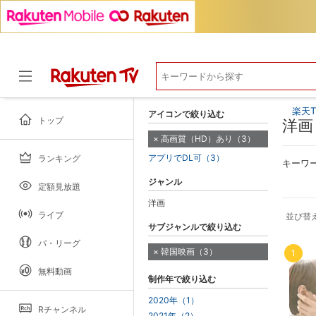
楽天T
アイコンで絞り込む
トップ
洋画
高画質（HD）あり（3）
アプリでDL可（3）
ランキング
ドラマ
キーワ
ジャンル
定額見放題
洋画
ライブ
並び替
サブジャンルで絞り込む
パ・リーグ
韓国映画（3）
1
無料動画
制作年で絞り込む
2020年（1）
Rチャンネル
2021年（2）