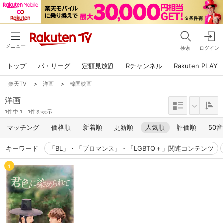
メニュー
検索
ログイン
トップ
パ・リーグ
定額見放題
Rチャンネル
Rakuten PLAY
楽天TV
>
洋画
>
韓国映画
洋画
1件中 1～1件を表示
マッチング
価格順
新着順
更新順
人気順
評価順
50
キーワード
「BL」・「ブロマンス」・「LGBTQ＋」関連コンテンツ
1