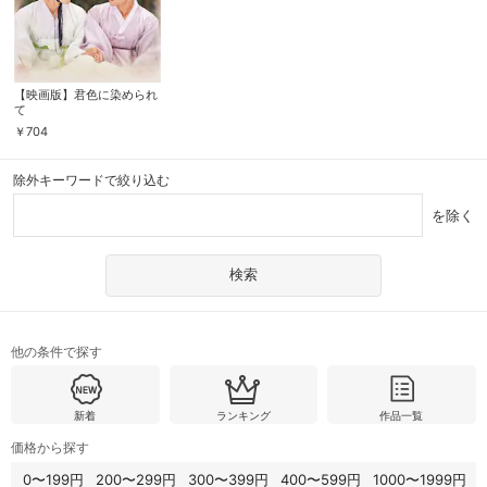
【映画版】君色に染められ
て
￥
704
除外キーワードで絞り込む
を除く
他の条件で探す
新着
ランキング
作品一覧
価格から探す
0〜199円
200〜299円
300〜399円
400〜599円
1000〜1999円