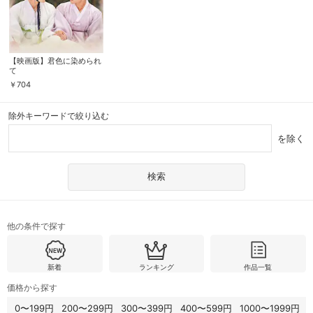
【映画版】君色に染められ
て
￥
704
除外キーワードで絞り込む
を除く
他の条件で探す
新着
ランキング
作品一覧
価格から探す
0〜199円
200〜299円
300〜399円
400〜599円
1000〜1999円