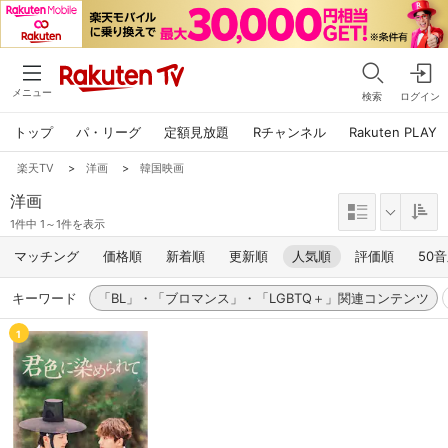
メニュー
検索
ログイン
トップ
パ・リーグ
定額見放題
Rチャンネル
Rakuten PLAY
楽天TV
>
洋画
>
韓国映画
洋画
1件中 1～1件を表示
マッチング
価格順
新着順
更新順
人気順
評価順
50
キーワード
「BL」・「ブロマンス」・「LGBTQ＋」関連コンテンツ
1