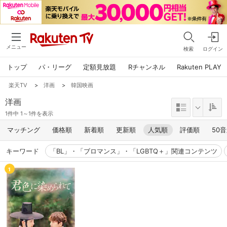
メニュー
検索
ログイン
トップ
パ・リーグ
定額見放題
Rチャンネル
Rakuten PLAY
楽天TV
>
洋画
>
韓国映画
洋画
1件中 1～1件を表示
マッチング
価格順
新着順
更新順
人気順
評価順
50
キーワード
「BL」・「ブロマンス」・「LGBTQ＋」関連コンテンツ
1