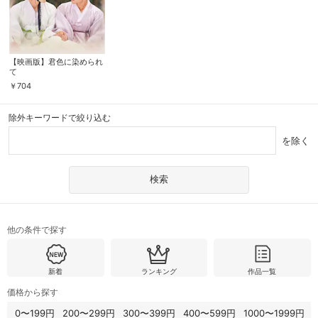
【映画版】君色に染められ
て
￥
704
除外キーワードで絞り込む
を除く
他の条件で探す
新着
ランキング
作品一覧
価格から探す
0〜199円
200〜299円
300〜399円
400〜599円
1000〜1999円