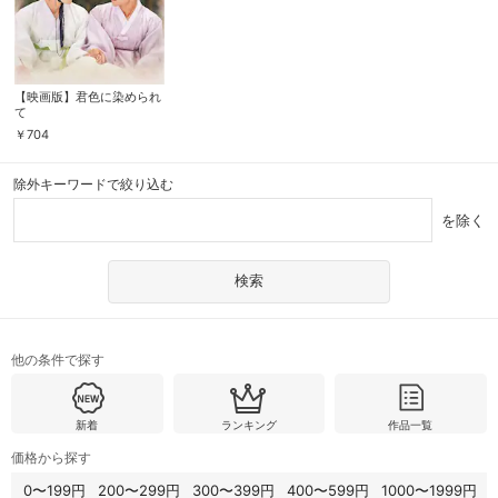
【映画版】君色に染められ
て
￥
704
除外キーワードで絞り込む
を除く
他の条件で探す
新着
ランキング
作品一覧
価格から探す
0〜199円
200〜299円
300〜399円
400〜599円
1000〜1999円