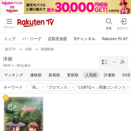
メニュー
検索
ログイン
トップ
パ・リーグ
定額見放題
Rチャンネル
Rakuten PLAY
楽天TV
>
洋画
>
韓国映画
洋画
1件中 1～1件を表示
マッチング
価格順
新着順
更新順
人気順
評価順
50
キーワード
「BL」・「ブロマンス」・「LGBTQ＋」関連コンテンツ
1