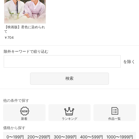
【映画版】君色に染められ
て
￥
704
除外キーワードで絞り込む
を除く
他の条件で探す
新着
ランキング
作品一覧
価格から探す
0〜199円
200〜299円
300〜399円
400〜599円
1000〜1999円