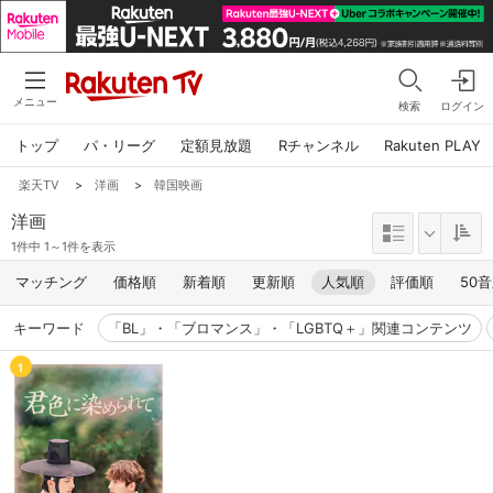
メニュー
検索
ログイン
トップ
パ・リーグ
定額見放題
Rチャンネル
Rakuten PLAY
楽天TV
>
洋画
>
韓国映画
洋画
1件中 1～1件を表示
マッチング
価格順
新着順
更新順
人気順
評価順
50
キーワード
「BL」・「ブロマンス」・「LGBTQ＋」関連コンテンツ
1