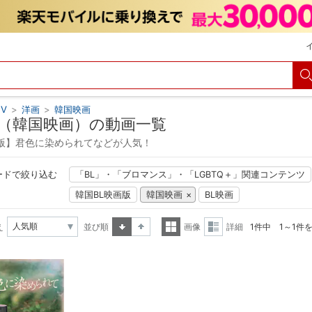
V
>
洋画
>
韓国映画
（韓国映画）の動画一覧
版】君色に染められてなどが人気！
ードで絞り込む
「BL」・「ブロマンス」・「LGBTQ＋」関連コンテンツ
韓国BL映画版
韓国映画
BL映画
え
並び順
画像
詳細
1件中 1～1件
昇順
降順
一覧
詳細
表示
表示