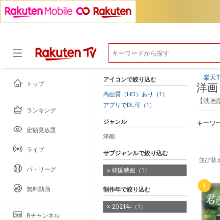
楽天T
アイコンで絞り込む
トップ
洋画
高画質（HD）あり（1）
【映画
アプリでDL可（1）
ランキング
ドラマ
ジャンル
キーワ
定額見放題
洋画
ライブ
サブジャンルで絞り込む
並び替
パ・リーグ
韓国映画（1）
1
無料動画
制作年で絞り込む
2021年（1）
Rチャンネル