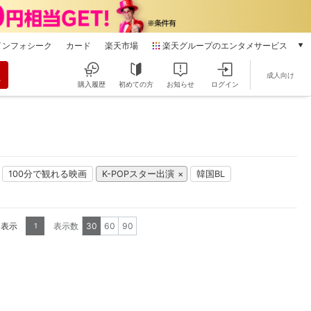
インフォシーク
カード
楽天市場
楽天グループのエンタメサービス
動画配信
成人向け
楽天TV
購入履歴
初めての方
お知らせ
ログイン
本/ゲーム/CD/DVD
楽天ブックス
電子書籍
楽天Kobo
雑誌読み放題
100分で観れる映画
K-POPスター出演
韓国BL
楽天マガジン
音楽配信
楽天ミュージック
を表示
表示数
30
60
90
1
動画配信ガイド
Rakuten PLAY
無料テレビ
Rチャンネル
チケット