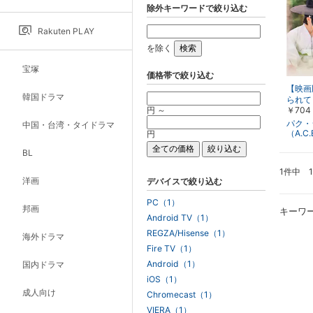
除外キーワードで絞り込む
Rakuten PLAY
を除く
宝塚
価格帯で絞り込む
【映画
韓国ドラマ
られて
円 ～
￥704
パク・
中国・台湾・タイドラマ
（A.C
円
BL
1件中 
洋画
デバイスで絞り込む
PC（1）
邦画
キーワ
Android TV（1）
REGZA/Hisense（1）
海外ドラマ
Fire TV（1）
Android（1）
国内ドラマ
iOS（1）
成人向け
Chromecast（1）
VIERA（1）