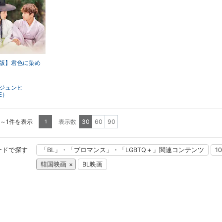
版】君色に染め
ジュンヒ
.E）
1～1件を表示
表示数
30
60
90
1
ードで探す
「BL」・「ブロマンス」・「LGBTQ＋」関連コンテンツ
1
韓国映画
BL映画