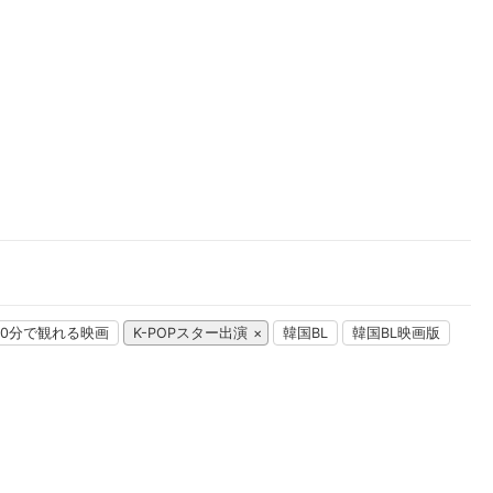
楽天チケット
エンタメニュース
推し楽
00分で観れる映画
K-POPスター出演
韓国BL
韓国BL映画版