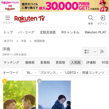
メニュー
検索
ログイン
トップ
パ・リーグ
定額見放題
Rチャンネル
Rakuten PLAY
楽天TV
>
洋画
>
韓国映画
洋画
2件中 1～2件を表示
マッチング
価格順
新着順
更新順
人気順
評価順
50
キーワード
「BL」・「ブロマンス」・「LGBTQ＋」関連コンテンツ
1
2