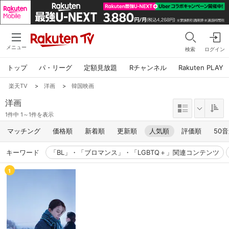
メニュー
検索
ログイン
トップ
パ・リーグ
定額見放題
Rチャンネル
Rakuten PLAY
楽天TV
>
洋画
>
韓国映画
洋画
1件中 1～1件を表示
マッチング
価格順
新着順
更新順
人気順
評価順
50
キーワード
「BL」・「ブロマンス」・「LGBTQ＋」関連コンテンツ
1