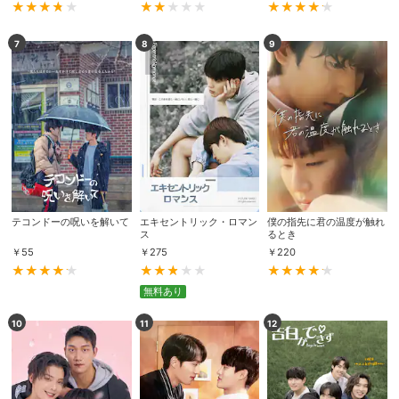
7
8
9
テコンドーの呪いを解いて
エキセントリック・ロマン
僕の指先に君の温度が触れ
ス
るとき
￥
55
￥
275
￥
220
無料あり
10
11
12