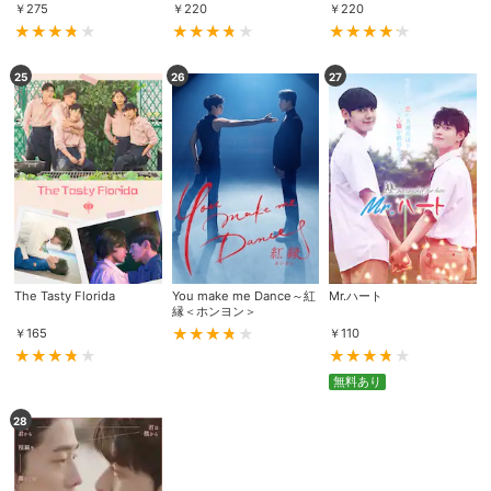
￥
275
￥
220
￥
220
25
26
27
The Tasty Florida
You make me Dance～紅
Mr.ハート
縁＜ホンヨン＞
￥
165
￥
110
無料あり
28