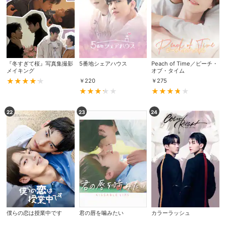
スマホなどでRakuten TVを視聴する際のデ
視聴デバイス一覧
バイス連携の設定ができます。
視聴年齢制限の変更時にパスコード入力が
パスコード設定
求められるのでお子さまがいても安心で
『冬すぎて桜』写真集撮影
5番地シェアハウス
す。
Peach of Time／ピーチ・
メイキング
オブ・タイム
￥
220
￥
275
メルマガの配信停止、配信先のメールアド
メルマガ
レスの変更が可能です。
22
23
24
定額見放題コンテンツの解約はこちらから
定額見放題解約
可能です。
ログアウト
僕らの恋は授業中です
君の唇を噛みたい
カラーラッシュ