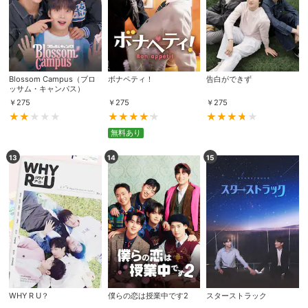
Blossom Campus（ブロ
ボナペティ！
告白ができず
ッサム・キャンパス）
￥
275
￥
275
￥
275
無料あり
13
14
15
会員設定
会員情報
閉じる
基本情報、本人連絡先、パスワード 、クレ
会員情報変更
ジットカード情報の変更が可能です。
WHY R U？
僕らの恋は授業中です2
スターストラック
決済方法変更
決済方法の変更が可能です。