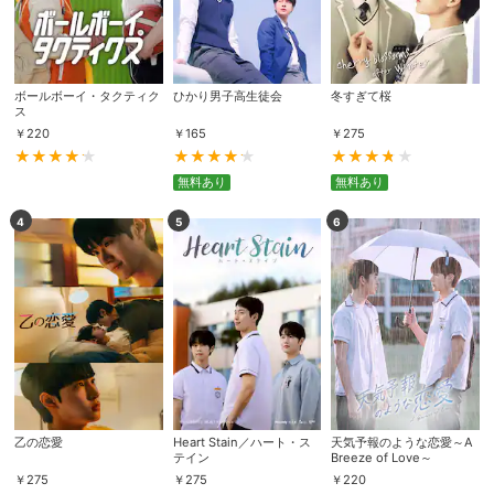
ボールボーイ・タクティク
ひかり男子高生徒会
冬すぎて桜
ス
￥
220
￥
165
￥
275
無料あり
無料あり
4
5
6
乙の恋愛
Heart Stain／ハート・ス
天気予報のような恋愛～A
テイン
Breeze of Love～
￥
275
￥
275
￥
220