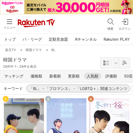
メニュー
検索
ログイン
トップ
パ・リーグ
定額見放題
Rチャンネル
Rakuten PLAY
楽天TV
>
韓国ドラマ
>
BL
韓国ドラマ
28件中 1～28件を表示
マッチング
価格順
新着順
更新順
人気順
評価順
50
キーワード
「BL」・「ブロマンス」・「LGBTQ＋」関連コンテンツ
1
2
3