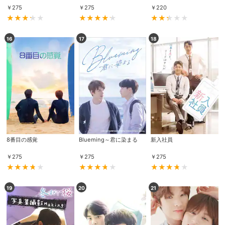
￥
275
￥
275
￥
220
購入明細
４ヵ月分の購入明細の確認が可能です。
16
17
18
現在獲得済みのお得なクーポンを確認でき
Myクーポン
ます。
レンタル、購入、定額見放題の購入履歴の
購入履歴
確認が可能です。こちらから視聴いただく
と便利です。
お気に入りに登録した作品を確認できま
お気に入り
す。お気に入りに追加した作品の削除も可
8番目の感覚
Blueming～君に染まる
新入社員
能です。
￥
275
￥
275
￥
275
サイト内の閲覧履歴を確認できます。履歴
閲覧履歴
の削除も可能です。
19
20
21
サイト内で表示される作品の表示制限が可
視聴年齢制限
能です。5段階の年齢区分から選択できま
す。