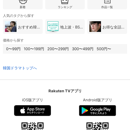
新着
ランキング
作品一覧
人気のタグから探す
おすすめ韓国ドラマ
地上波・BS放送（韓国ドラマ）
お得な全話パック
価格から探す
0〜99円
100〜199円
200〜299円
300〜499円
500円〜
韓国ドラマトップへ
Rakuten TVアプリ
iOS版アプリ
Android版アプリ