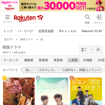
メニュー
検索
ログイン
トップ
パ・リーグ
定額見放題
Rチャンネル
Rakuten PLAY
楽天TV
>
韓国ドラマ
>
BL
韓国ドラマ
4件中 1～4件を表示
マッチング
価格順
新着順
更新順
人気順
評価順
50
キーワード
「BL」・「ブロマンス」・「LGBTQ＋」関連コンテンツ
1
2
3