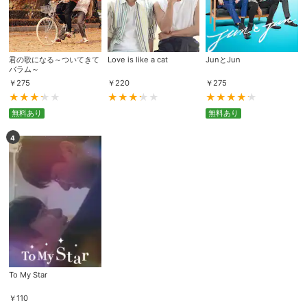
君の歌になる～ついてきて
Love is like a cat
JunとJun
バラム～
￥
275
￥
220
￥
275
無料あり
無料あり
4
To My Star
￥
110