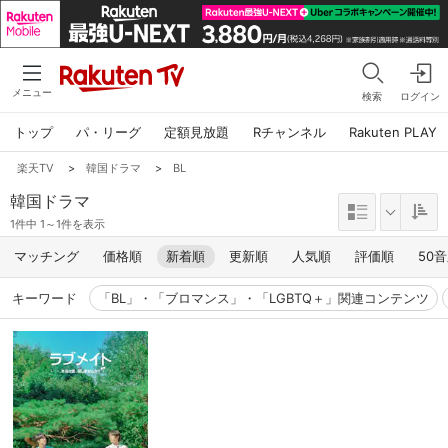
メニュー
検索
ログイン
トップ
パ・リーグ
定額見放題
Rチャンネル
Rakuten PLAY
楽天TV
>
韓国ドラマ
>
BL
韓国ドラマ
1件中 1～1件を表示
マッチング
価格順
新着順
更新順
人気順
評価順
50
キーワード
「BL」・「ブロマンス」・「LGBTQ＋」関連コンテンツ