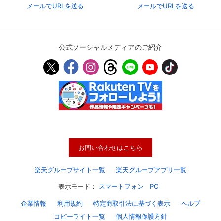
メールでURLを送る
メールでURLを送る
公式ソーシャルメディアのご紹介
会員設定
会員情報
閉じる
お問い合わせはこちら
楽天グループサイト一覧
楽天グループアプリ一覧
基本情報、本人連絡先、パスワード 、クレ
会員情報変更
ジットカード情報の変更が可能です。
表示モード：
スマートフォン
PC
企業情報
利用規約
特定商取引法に基づく表示
ヘルプ
コピーライト一覧
個人情報保護方針
決済方法変更
決済方法の変更が可能です。