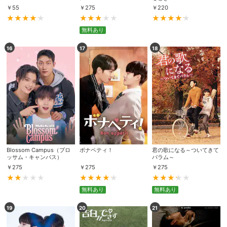
￥
55
￥
275
￥
220
無料あり
購入明細
４ヵ月分の購入明細の確認が可能です。
16
17
18
現在獲得済みのお得なクーポンを確認でき
Myクーポン
ます。
レンタル、購入、定額見放題の購入履歴の
購入履歴
確認が可能です。こちらから視聴いただく
と便利です。
お気に入りに登録した作品を確認できま
お気に入り
す。お気に入りに追加した作品の削除も可
能です。
Blossom Campus（ブロ
ボナペティ！
君の歌になる～ついてきて
ッサム・キャンパス）
バラム～
￥
275
￥
275
￥
275
サイト内の閲覧履歴を確認できます。履歴
閲覧履歴
の削除も可能です。
無料あり
無料あり
サイト内で表示される作品の表示制限が可
19
20
21
視聴年齢制限
能です。5段階の年齢区分から選択できま
す。