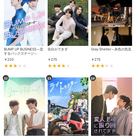
スマホなどでRakuten TVを視聴する際のデ
視聴デバイス一覧
バイス連携の設定ができます。
視聴年齢制限の変更時にパスコード入力が
パスコード設定
求められるのでお子さまがいても安心で
す。
BUMP UP BUSINESS～恋
告白ができず
Gray Shelter～灰色の気流
メルマガの配信停止、配信先のメールアド
するバックステージ～
メルマガ
レスの変更が可能です。
￥
220
￥
275
￥
275
定額見放題コンテンツの解約はこちらから
定額見放題解約
22
23
24
可能です。
ログアウト