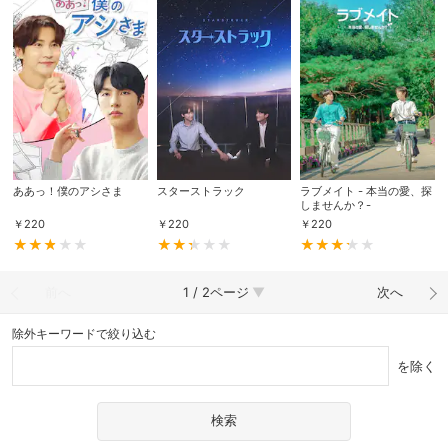
ああっ！僕のアシさま
スターストラック
ラブメイト - 本当の愛、探
しませんか？-
￥
220
￥
220
￥
220
前へ
1 / 2ページ
次へ
除外キーワードで絞り込む
を除く