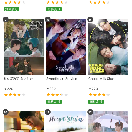
無料あり
無料あり
7
8
9
桃の花が咲きました
Sweetheart Service
Choco Milk Shake
￥
220
￥
220
￥
220
無料あり
無料あり
10
11
12