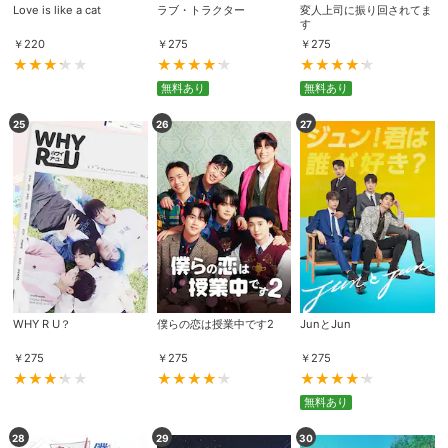
Love is like a cat
ラブ・トラクター
変人上司に振り回されてま
す
￥
220
￥
275
￥
275
無料あり
無料あり
25
26
27
WHY R U？
僕らの恋は授業中です2
JunとJun
￥
275
￥
275
￥
275
無料あり
28
29
30