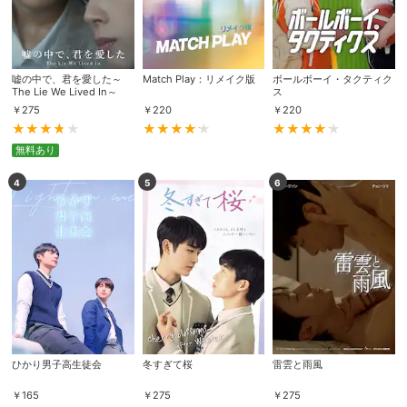
嘘の中で、君を愛した～
Match Play：リメイク版
ボールボーイ・タクティク
The Lie We Lived In～
ス
￥
275
￥
220
￥
220
無料あり
4
5
6
ひかり男子高生徒会
冬すぎて桜
雷雲と雨風
￥
165
￥
275
￥
275