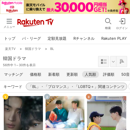
メニュー
検索
ログイン
トップ
パ・リーグ
定額見放題
Rチャンネル
Rakuten PLAY
楽天TV
>
韓国ドラマ
>
BL
韓国ドラマ
56件中 1～30件を表示
マッチング
価格順
新着順
更新順
人気順
評価順
50
キーワード
「BL」・「ブロマンス」・「LGBTQ＋」関連コンテンツ
1
2
3