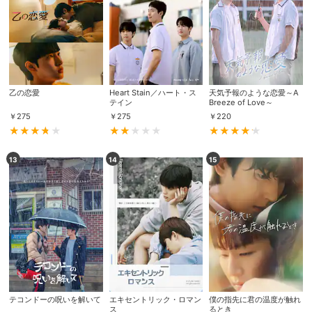
乙の恋愛
Heart Stain／ハート・ス
天気予報のような恋愛～A
テイン
Breeze of Love～
￥
275
￥
275
￥
220
13
14
15
会員設定
会員情報
閉じる
基本情報、本人連絡先、パスワード 、クレ
会員情報変更
ジットカード情報の変更が可能です。
テコンドーの呪いを解いて
エキセントリック・ロマン
僕の指先に君の温度が触れ
決済方法変更
決済方法の変更が可能です。
ス
るとき