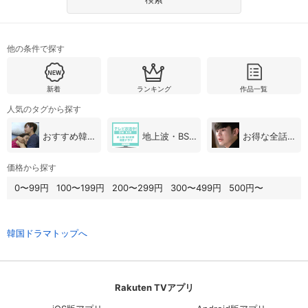
スマホなどでRakuten TVを視聴する際のデ
視聴デバイス一覧
バイス連携の設定ができます。
他の条件で探す
視聴年齢制限の変更時にパスコード入力が
パスコード設定
求められるのでお子さまがいても安心で
す。
新着
ランキング
作品一覧
人気のタグから探す
メルマガの配信停止、配信先のメールアド
メルマガ
レスの変更が可能です。
おすすめ韓国ドラマ
地上波・BS放送（韓国ドラマ）
お得な全話パック
価格から探す
定額見放題コンテンツの解約はこちらから
定額見放題解約
可能です。
0〜99円
100〜199円
200〜299円
300〜499円
500円〜
ログアウト
韓国ドラマトップへ
Rakuten TVアプリ