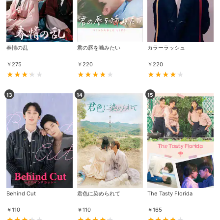
春情の乱
君の唇を噛みたい
カラーラッシュ
￥
275
￥
220
￥
220
13
14
15
会員設定
会員情報
閉じる
基本情報、本人連絡先、パスワード 、クレ
会員情報変更
ジットカード情報の変更が可能です。
Behind Cut
君色に染められて
The Tasty Florida
￥
110
￥
110
￥
165
決済方法変更
決済方法の変更が可能です。