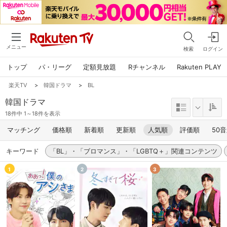
メニュー
検索
ログイン
トップ
パ・リーグ
定額見放題
Rチャンネル
Rakuten PLAY
楽天TV
>
韓国ドラマ
>
BL
韓国ドラマ
18件中 1～18件を表示
マッチング
価格順
新着順
更新順
人気順
評価順
50
キーワード
「BL」・「ブロマンス」・「LGBTQ＋」関連コンテンツ
1
2
3