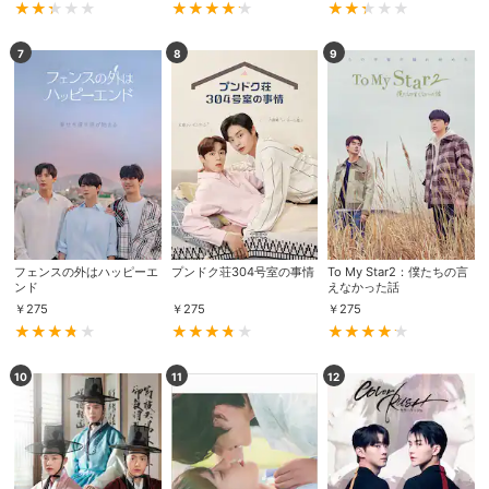
7
8
9
フェンスの外はハッピーエ
プンドク荘304号室の事情
To My Star2：僕たちの言
ンド
えなかった話
￥
275
￥
275
￥
275
10
11
12