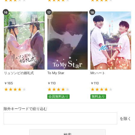
16
17
18
購入明細
４ヵ月分の購入明細の確認が可能です。
現在獲得済みのお得なクーポンを確認でき
Myクーポン
ます。
レンタル、購入、定額見放題の購入履歴の
購入履歴
確認が可能です。こちらから視聴いただく
と便利です。
リュソンビの婚礼式
To My Star
Mr.ハート
お気に入りに登録した作品を確認できま
お気に入り
す。お気に入りに追加した作品の削除も可
￥
165
￥
110
￥
110
能です。
会員無料あり
無料あり
サイト内の閲覧履歴を確認できます。履歴
閲覧履歴
の削除も可能です。
除外キーワードで絞り込む
を除く
サイト内で表示される作品の表示制限が可
視聴年齢制限
能です。5段階の年齢区分から選択できま
す。