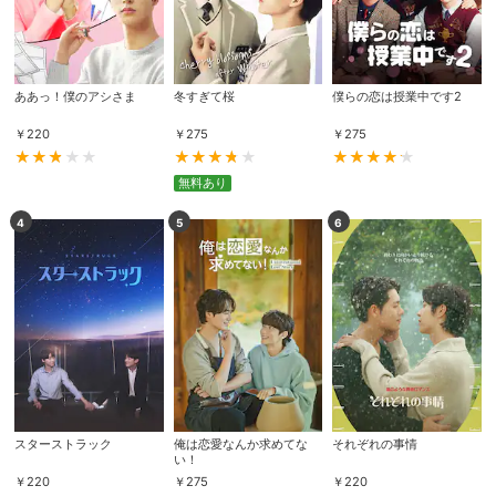
ああっ！僕のアシさま
冬すぎて桜
僕らの恋は授業中です2
￥
220
￥
275
￥
275
無料あり
4
5
6
スターストラック
俺は恋愛なんか求めてな
それぞれの事情
い！
￥
220
￥
275
￥
220