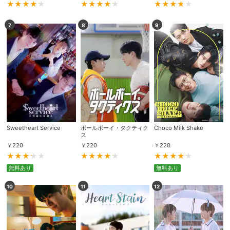
7
8
9
Sweetheart Service
ボールボーイ・タクティク
Choco Milk Shake
ス
￥
220
￥
220
￥
220
無料あり
無料あり
10
11
12