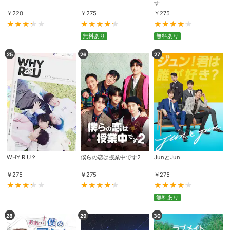
す
￥
220
￥
275
￥
275
無料あり
無料あり
25
26
27
WHY R U？
僕らの恋は授業中です2
JunとJun
￥
275
￥
275
￥
275
無料あり
28
29
30