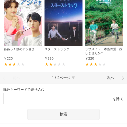
ああっ！僕のアシさま
スターストラック
ラブメイト - 本当の愛、探
しませんか？-
￥
220
￥
220
￥
220
前へ
1 / 2ページ
次へ
除外キーワードで絞り込む
を除く