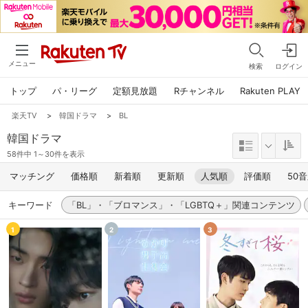
メニュー
検索
ログイン
トップ
パ・リーグ
定額見放題
Rチャンネル
Rakuten PLAY
楽天TV
>
韓国ドラマ
>
BL
韓国ドラマ
58件中 1～30件を表示
マッチング
価格順
新着順
更新順
人気順
評価順
50
キーワード
「BL」・「ブロマンス」・「LGBTQ＋」関連コンテンツ
1
2
3