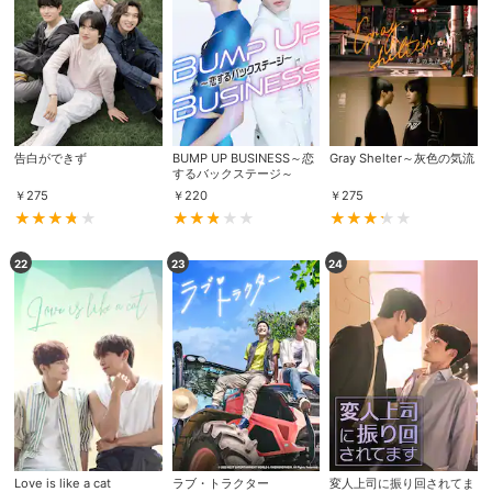
スマホなどでRakuten TVを視聴する際のデ
視聴デバイス一覧
バイス連携の設定ができます。
視聴年齢制限の変更時にパスコード入力が
パスコード設定
求められるのでお子さまがいても安心で
す。
告白ができず
BUMP UP BUSINESS～恋
Gray Shelter～灰色の気流
するバックステージ～
メルマガの配信停止、配信先のメールアド
￥
275
￥
220
￥
275
メルマガ
レスの変更が可能です。
22
23
24
定額見放題コンテンツの解約はこちらから
定額見放題解約
可能です。
ログアウト
Love is like a cat
ラブ・トラクター
変人上司に振り回されてま