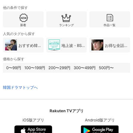
他の条件で探す
新着
ランキング
作品一覧
人気のタグから探す
おすすめ韓国ドラマ
地上波・BS放送（韓国ドラマ）
お得な全話パック
価格から探す
0〜99円
100〜199円
200〜299円
300〜499円
500円〜
韓国ドラマトップへ
Rakuten TVアプリ
iOS版アプリ
Android版アプリ