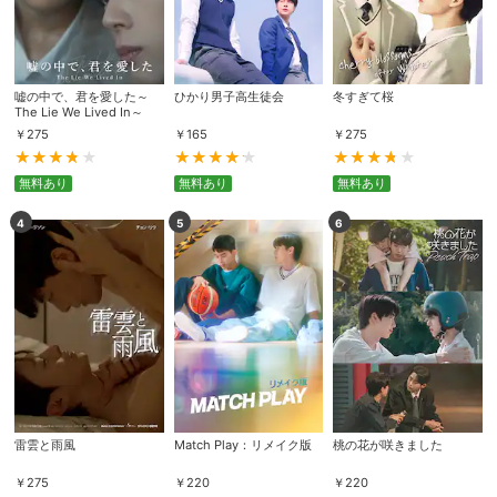
嘘の中で、君を愛した～
ひかり男子高生徒会
冬すぎて桜
The Lie We Lived In～
￥
275
￥
165
￥
275
無料あり
無料あり
無料あり
4
5
6
雷雲と雨風
Match Play：リメイク版
桃の花が咲きました
￥
275
￥
220
￥
220