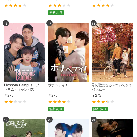
無料あり
購入明細
４ヵ月分の購入明細の確認が可能です。
16
17
18
現在獲得済みのお得なクーポンを確認でき
Myクーポン
ます。
レンタル、購入、定額見放題の購入履歴の
購入履歴
確認が可能です。こちらから視聴いただく
と便利です。
お気に入りに登録した作品を確認できま
お気に入り
す。お気に入りに追加した作品の削除も可
Blossom Campus（ブロ
ボナペティ！
君の歌になる～ついてきて
能です。
ッサム・キャンパス）
バラム～
￥
275
￥
275
￥
275
サイト内の閲覧履歴を確認できます。履歴
閲覧履歴
の削除も可能です。
無料あり
無料あり
19
20
21
サイト内で表示される作品の表示制限が可
視聴年齢制限
能です。5段階の年齢区分から選択できま
す。