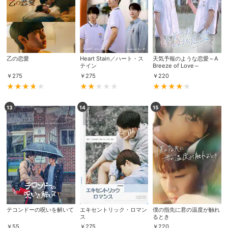
乙の恋愛
Heart Stain／ハート・ス
天気予報のような恋愛～A
テイン
Breeze of Love～
￥
275
￥
275
￥
220
13
14
15
会員設定
会員情報
閉じる
基本情報、本人連絡先、パスワード 、クレ
会員情報変更
ジットカード情報の変更が可能です。
テコンドーの呪いを解いて
エキセントリック・ロマン
僕の指先に君の温度が触れ
ス
るとき
決済方法変更
決済方法の変更が可能です。
￥
55
￥
275
￥
220