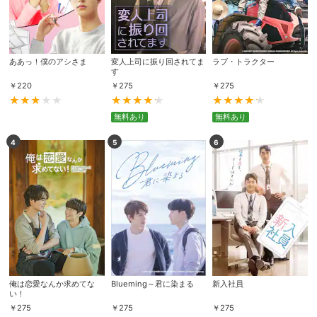
ああっ！僕のアシさま
変人上司に振り回されてま
ラブ・トラクター
す
￥
220
￥
275
￥
275
無料あり
無料あり
4
5
6
俺は恋愛なんか求めてな
Blueming～君に染まる
新入社員
い！
￥
275
￥
275
￥
275