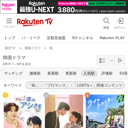
メニュー
検索
ログイン
トップ
パ・リーグ
定額見放題
Rチャンネル
Rakuten PLAY
楽天TV
>
韓国ドラマ
>
BL
韓国ドラマ
6件中 1～6件を表示
マッチング
価格順
新着順
更新順
人気順
評価順
50
キーワード
「BL」・「ブロマンス」・「LGBTQ＋」関連コンテンツ
1
2
3