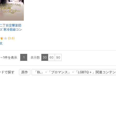
二丁目交響楽団
ズ 寒冷前線コン
ー
(3.6)
太
1～1件を表示
表示数
30
60
90
1
ードで探す
原作
「BL」・「ブロマンス」・「LGBTQ＋」関連コンテ