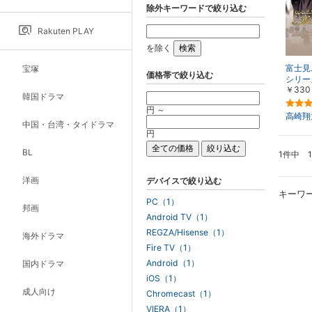
除外キーワードで絞り込む
Rakuten PLAY
を除く
富士見
宝塚
価格帯で絞り込む
シリー
￥330
ダクタ
韓国ドラマ
円 ～
高崎翔
中国・台湾・タイドラマ
円
BL
1件中 
洋画
デバイスで絞り込む
キーワ
PC（1）
邦画
Android TV（1）
REGZA/Hisense（1）
海外ドラマ
Fire TV（1）
Android（1）
国内ドラマ
iOS（1）
成人向け
Chromecast（1）
VIERA（1）