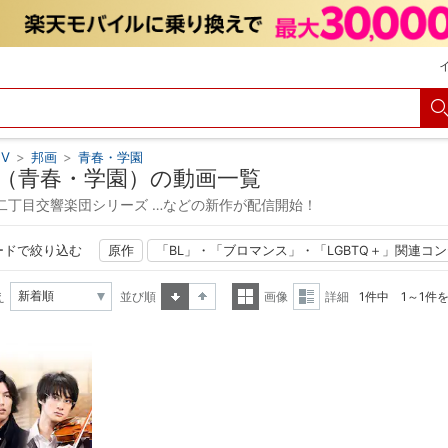
V
>
邦画
>
青春・学園
（青春・学園）の動画一覧
二丁目交響楽団シリーズ …などの新作が配信開始！
ードで絞り込む
原作
「BL」・「ブロマンス」・「LGBTQ＋」関連コ
え
並び順
画像
詳細
1件中 1～1件
昇順
降順
一覧
詳細
表示
表示