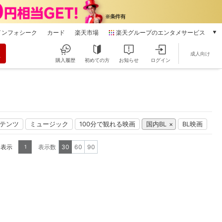
インフォシーク
カード
楽天市場
楽天グループのエンタメサービス
動画配信
成人向け
楽天TV
購入履歴
初めての方
お知らせ
ログイン
本/ゲーム/CD/DVD
楽天ブックス
電子書籍
楽天Kobo
雑誌読み放題
ンテンツ
ミュージック
100分で観れる映画
国内BL
BL映画
楽天マガジン
音楽配信
を表示
表示数
30
60
90
1
楽天ミュージック
動画配信ガイド
Rakuten PLAY
無料テレビ
Rチャンネル
チケット