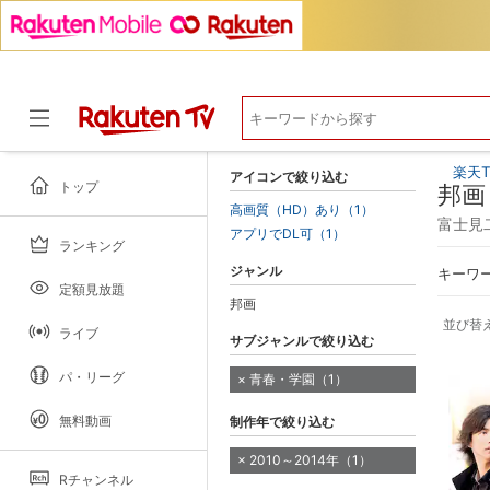
楽天T
アイコンで絞り込む
トップ
邦画
高画質（HD）あり（1）
富士見
アプリでDL可（1）
ランキング
ドラマ
ジャンル
キーワ
定額見放題
邦画
並び替
ライブ
サブジャンルで絞り込む
パ・リーグ
青春・学園（1）
無料動画
制作年で絞り込む
2010～2014年（1）
Rチャンネル