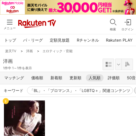
メニュー
検索
ログイン
トップ
パ・リーグ
定額見放題
Rチャンネル
Rakuten PLAY
楽天TV
>
洋画
>
エロティック・官能
洋画
1件中 1～1件を表示
マッチング
価格順
新着順
更新順
人気順
評価順
50
キーワード
「BL」・「ブロマンス」・「LGBTQ＋」関連コンテンツ
1