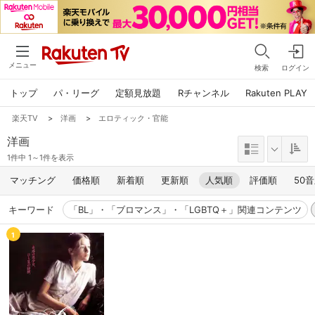
メニュー
検索
ログイン
トップ
パ・リーグ
定額見放題
Rチャンネル
Rakuten PLAY
楽天TV
>
洋画
>
エロティック・官能
洋画
1件中 1～1件を表示
マッチング
価格順
新着順
更新順
人気順
評価順
50
キーワード
「BL」・「ブロマンス」・「LGBTQ＋」関連コンテンツ
1