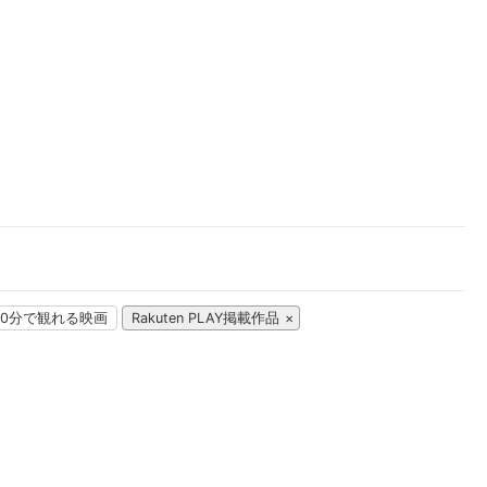
楽天チケット
エンタメニュース
推し楽
00分で観れる映画
Rakuten PLAY掲載作品