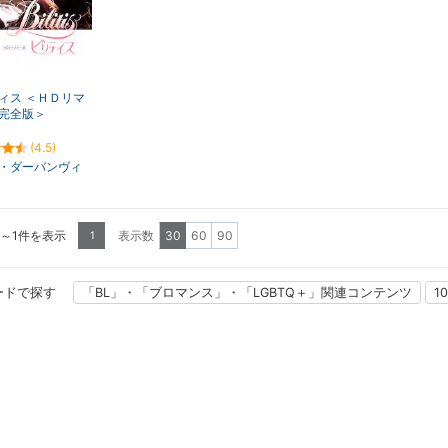
ィス ＜ＨＤリマ
完全版＞
(4.5)
・ダーバンヴィ
1～1件を表示
表示数
30
60
90
1
ードで探す
「BL」・「ブロマンス」・「LGBTQ＋」関連コンテンツ
1