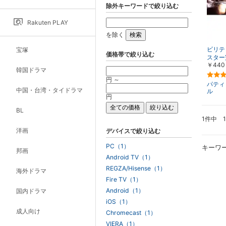
除外キーワードで絞り込む
Rakuten PLAY
を除く
ビリテ
宝塚
価格帯で絞り込む
スター
￥440
韓国ドラマ
円 ～
パティ
中国・台湾・タイドラマ
ル
円
BL
1件中 
洋画
デバイスで絞り込む
PC（1）
キーワ
邦画
Android TV（1）
REGZA/Hisense（1）
海外ドラマ
Fire TV（1）
Android（1）
国内ドラマ
iOS（1）
成人向け
Chromecast（1）
VIERA（1）