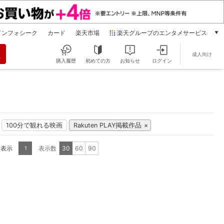
インフォシーク
カード
楽天市場
楽天グループのエンタメサービス
動画配信
成人向け
楽天TV
購入履歴
初めての方
お知らせ
ログイン
本/ゲーム/CD/DVD
楽天ブックス
電子書籍
楽天Kobo
雑誌読み放題
100分で観れる映画
Rakuten PLAY掲載作品
楽天マガジン
音楽配信
を表示
表示数
30
60
90
1
楽天ミュージック
動画配信ガイド
Rakuten PLAY
無料テレビ
Rチャンネル
チケット