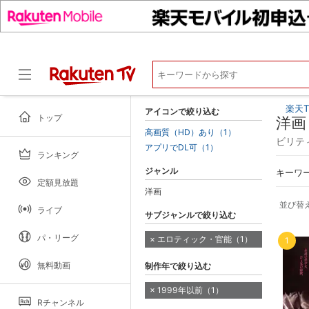
楽天T
アイコンで絞り込む
トップ
洋画
高画質（HD）あり（1）
ビリテ
アプリでDL可（1）
ランキング
ドラマ
ジャンル
キーワ
定額見放題
洋画
並び替
ライブ
サブジャンルで絞り込む
パ・リーグ
エロティック・官能（1）
1
無料動画
制作年で絞り込む
1999年以前（1）
Rチャンネル