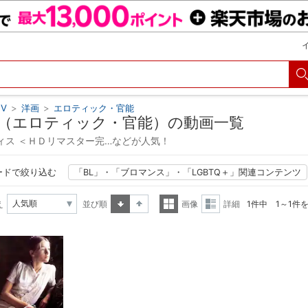
V
>
洋画
>
エロティック・官能
（エロティック・官能）の動画一覧
ィス ＜ＨＤリマスター完…などが人気！
ードで絞り込む
「BL」・「ブロマンス」・「LGBTQ＋」関連コンテンツ
え
並び順
画像
詳細
1件中 1～1件
昇順
降順
一覧
詳細
表示
表示