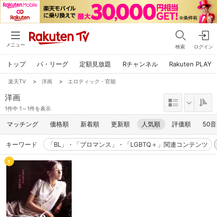
メニュー
検索
ログイン
トップ
パ・リーグ
定額見放題
Rチャンネル
Rakuten PLAY
楽天TV
>
洋画
>
エロティック・官能
洋画
1件中 1～1件を表示
マッチング
価格順
新着順
更新順
人気順
評価順
50
キーワード
「BL」・「ブロマンス」・「LGBTQ＋」関連コンテンツ
1