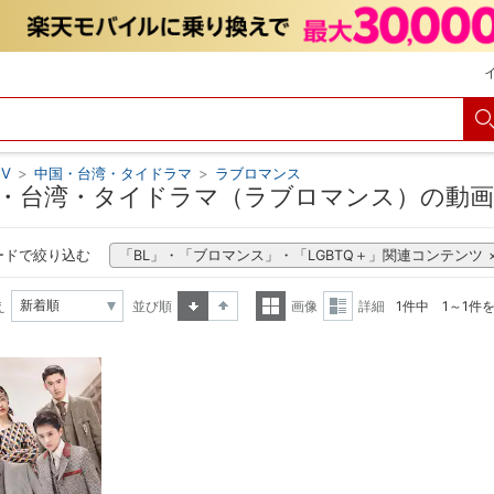
V
>
中国・台湾・タイドラマ
>
ラブロマンス
・台湾・タイドラマ（ラブロマンス）の動画
ードで絞り込む
「BL」・「ブロマンス」・「LGBTQ＋」関連コンテンツ
え
並び順
画像
詳細
1件中 1～1件
昇順
降順
一覧
詳細
表示
表示