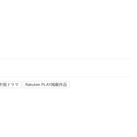
楽天チケット
エンタメニュース
推し楽
中国ドラマ
Rakuten PLAY掲載作品