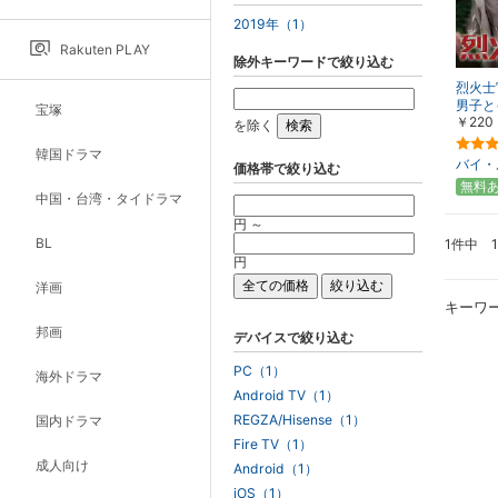
2019年（1）
Rakuten PLAY
除外キーワードで絞り込む
烈火士
男子と
宝塚
￥220
を除く
韓国ドラマ
バイ・
価格帯で絞り込む
無料
中国・台湾・タイドラマ
円 ～
BL
1件中 
円
洋画
キーワ
邦画
デバイスで絞り込む
PC（1）
海外ドラマ
Android TV（1）
REGZA/Hisense（1）
国内ドラマ
Fire TV（1）
成人向け
Android（1）
iOS（1）