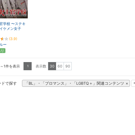
官学校 〜ステキ
イケメン女子
(3.9)
ルー
あり
1～1件を表示
表示数
30
60
90
1
ードで探す
「BL」・「ブロマンス」・「LGBTQ＋」関連コンテンツ