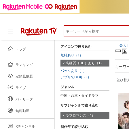
楽天T
アイコンで絞り込む
トップ
中国
無料あり（1）
高画質（HD）あり（1）
ランキング
ドラマ
キーワ
パックあり（1）
定額見放題
アプリでDL可（1）
並び替
ジャンル
ライブ
中国・台湾・タイドラマ
パ・リーグ
サブジャンルで絞り込む
無料動画
ラブロマンス（1）
Rチャンネル
制作年で絞り込む