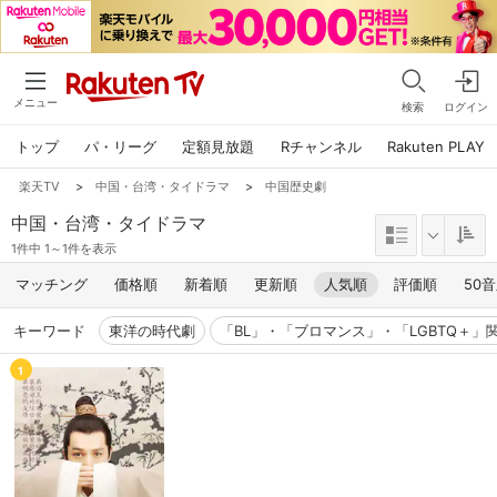
メニュー
検索
ログイン
トップ
パ・リーグ
定額見放題
Rチャンネル
Rakuten PLAY
楽天TV
>
中国・台湾・タイドラマ
>
中国歴史劇
中国・台湾・タイドラマ
1件中 1～1件を表示
マッチング
価格順
新着順
更新順
人気順
評価順
50
キーワード
東洋の時代劇
「BL」・「ブロマンス」・「LGBTQ＋」
1