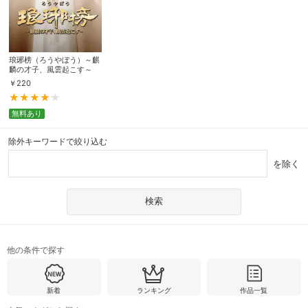
琅琊榜（ろうやぼう）～麒
麟の才子、風雲起こす～
￥
220
無料あり
除外キーワードで絞り込む
を除く
他の条件で探す
新着
ランキング
作品一覧