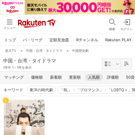
メニュー
検索
ログイン
トップ
パ・リーグ
定額見放題
Rチャンネル
Rakuten PLAY
楽天TV
>
中国・台湾・タイドラマ
>
中国歴史劇
中国・台湾・タイドラマ
1件中 1～1件を表示
マッチング
価格順
新着順
更新順
人気順
評価順
50
キーワード
東洋の時代劇
「BL」・「ブロマンス」・「LGBTQ＋」
1