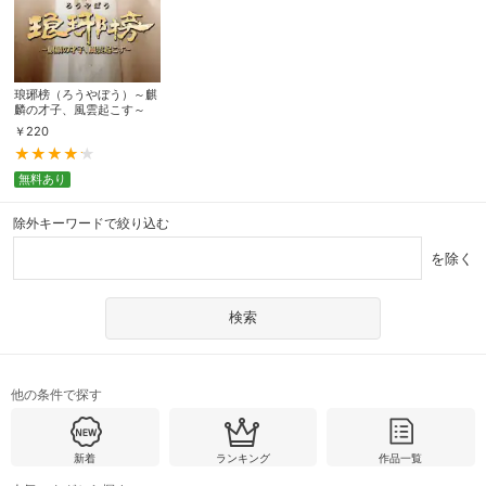
琅琊榜（ろうやぼう）～麒
麟の才子、風雲起こす～
￥
220
無料あり
除外キーワードで絞り込む
を除く
他の条件で探す
新着
ランキング
作品一覧