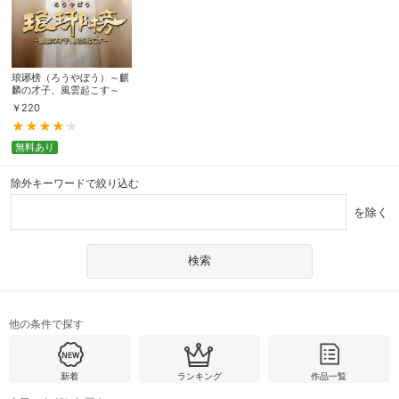
琅琊榜（ろうやぼう）～麒
麟の才子、風雲起こす～
￥
220
無料あり
除外キーワードで絞り込む
を除く
他の条件で探す
新着
ランキング
作品一覧