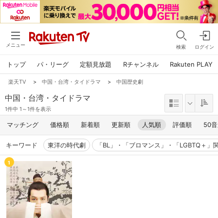
メニュー
検索
ログイン
トップ
パ・リーグ
定額見放題
Rチャンネル
Rakuten PLAY
楽天TV
>
中国・台湾・タイドラマ
>
中国歴史劇
中国・台湾・タイドラマ
1件中 1～1件を表示
マッチング
価格順
新着順
更新順
人気順
評価順
50
キーワード
東洋の時代劇
「BL」・「ブロマンス」・「LGBTQ＋」
1