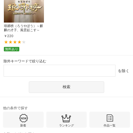
琅琊榜（ろうやぼう）～麒
麟の才子、風雲起こす～
￥
220
無料あり
除外キーワードで絞り込む
を除く
他の条件で探す
新着
ランキング
作品一覧