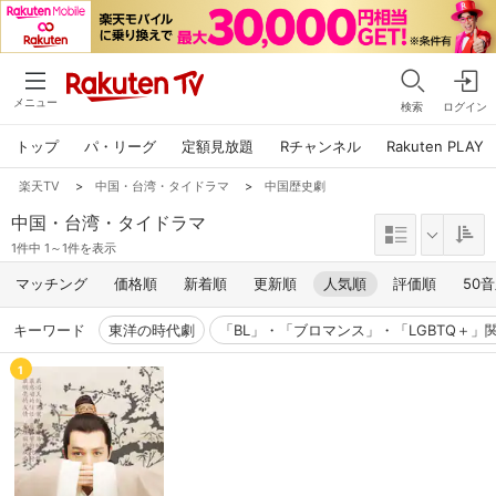
メニュー
検索
ログイン
トップ
パ・リーグ
定額見放題
Rチャンネル
Rakuten PLAY
楽天TV
>
中国・台湾・タイドラマ
>
中国歴史劇
中国・台湾・タイドラマ
1件中 1～1件を表示
マッチング
価格順
新着順
更新順
人気順
評価順
50
キーワード
東洋の時代劇
「BL」・「ブロマンス」・「LGBTQ＋」
1